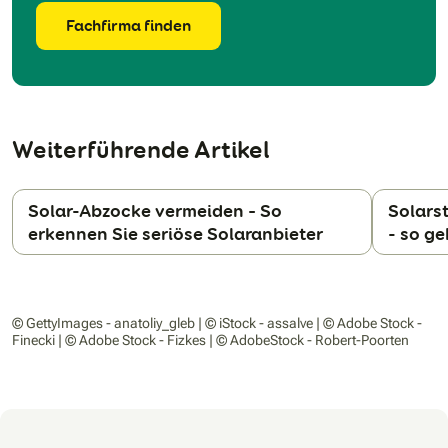
Fachfirma finden
Weiterführende Artikel
Solar-Abzocke vermeiden – So
Solars
erkennen Sie seriöse Solaranbieter
- so ge
N
© GettyImages - anatoliy_gleb | © iStock - assalve | © Adobe Stock -
Finecki | © Adobe Stock - Fizkes | © AdobeStock - Robert-Poorten