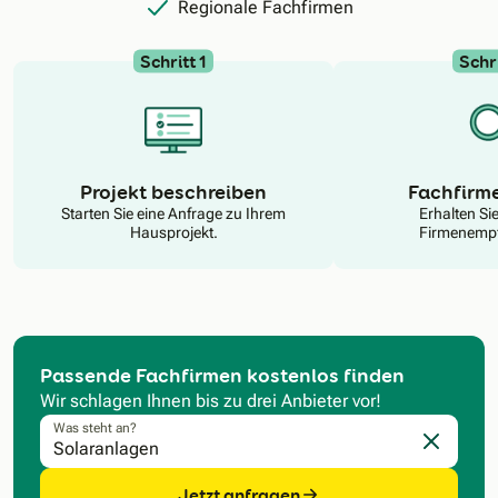
Regionale Fachfirmen
Schritt 1
Schri
N
Projekt beschreiben
Fachfirm
Starten Sie eine Anfrage zu Ihrem
Erhalten Si
Hausprojekt.
Firmenempf
Passende Fachfirmen kostenlos finden
Wir schlagen Ihnen bis zu drei Anbieter vor!
Was steht an?
Eingabe l
Jetzt anfragen