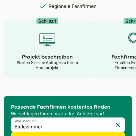
Regionale Fachfirmen
Schritt 1
Schri
N
Projekt beschreiben
Fachfirm
Starten Sie eine Anfrage zu Ihrem
Erhalten Si
Hausprojekt.
Firmenempf
Passende Fachfirmen kostenlos finden
Wir schlagen Ihnen bis zu drei Anbieter vor!
Was steht an?
Eingabe l