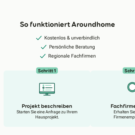
So funktioniert Aroundhome
Kostenlos & unverbindlich
Persönliche Beratung
Regionale Fachfirmen
Schritt 1
Schri
N
Projekt beschreiben
Fachfirm
Starten Sie eine Anfrage zu Ihrem
Erhalten Si
Hausprojekt.
Firmenempf