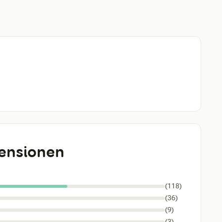
ensionen
(118)
(36)
(9)
(3)