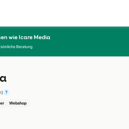
Zum Hauptinhalt
en wie Icare Media
rsönliche Beratung
ia
n)
?
er
Webshop