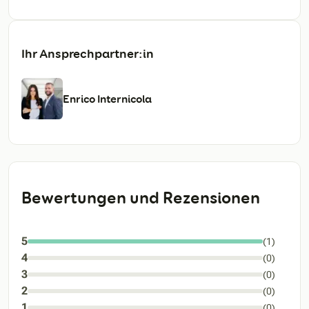
Ihr Ansprechpartner:in
Enrico Internicola
Bewertungen und Rezensionen
5
(1)
4
(0)
3
(0)
2
(0)
1
(0)