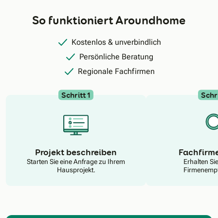
So funktioniert Aroundhome
Kostenlos & unverbindlich
Persönliche Beratung
Regionale Fachfirmen
Schritt 1
Schri
N
Projekt beschreiben
Fachfirm
Starten Sie eine Anfrage zu Ihrem
Erhalten Si
Hausprojekt.
Firmenempf