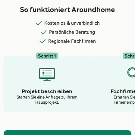
So funktioniert Aroundhome
Kostenlos & unverbindlich
Persönliche Beratung
Regionale Fachfirmen
Schritt 1
Schri
N
Projekt beschreiben
Fachfirm
Starten Sie eine Anfrage zu Ihrem
Erhalten Si
Hausprojekt.
Firmenempf