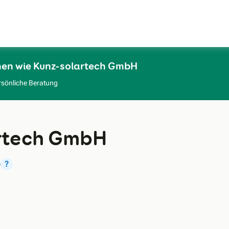
Zum Hauptinhalt
men wie Kunz-solartech GmbH
rsönliche Beratung
rtech GmbH
)
?