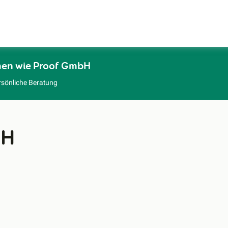
Zum Hauptinhalt
men wie Proof GmbH
rsönliche Beratung
bH