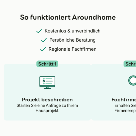
So funktioniert Aroundhome
Kostenlos & unverbindlich
Persönliche Beratung
Regionale Fachfirmen
Schritt 1
Schri
N
Projekt beschreiben
Fachfirm
Starten Sie eine Anfrage zu Ihrem
Erhalten Si
Hausprojekt.
Firmenempf