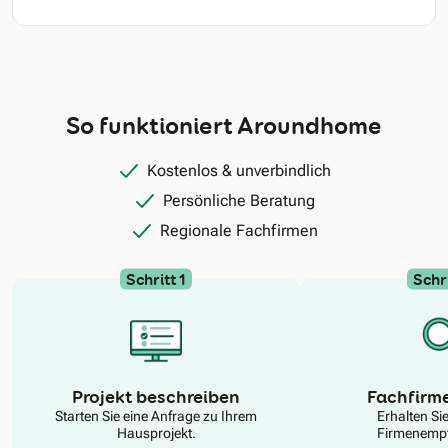
So funktioniert Aroundhome
Kostenlos & unverbindlich
Persönliche Beratung
Regionale Fachfirmen
Schritt 1
Schri
N
Projekt beschreiben
Fachfirm
Starten Sie eine Anfrage zu Ihrem
Erhalten Si
Hausprojekt.
Firmenempf