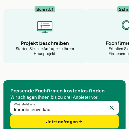
Schritt 1
Schri
N
Projekt beschreiben
Fachfirm
Starten Sie eine Anfrage zu Ihrem
Erhalten Si
Hausprojekt.
Firmenempf
Passende Fachfirmen kostenlos finden
Wir schlagen Ihnen bis zu drei Anbieter vor!
Was steht an?
Eingabe l
Jetzt anfragen