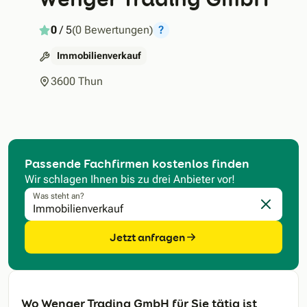
0
/ 5
(0 Bewertungen)
?
Immobilienverkauf
3600 Thun
Passende Fachfirmen kostenlos finden
Wir schlagen Ihnen bis zu drei Anbieter vor!
Was steht an?
Eingabe l
Jetzt anfragen
Wo Wenger Trading GmbH für Sie tätig ist