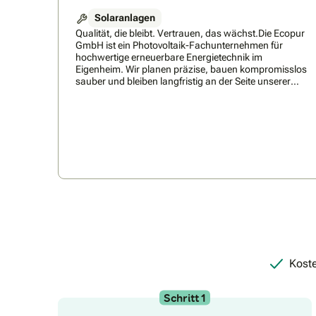
Solaranlagen
Qualität, die bleibt. Vertrauen, das wächst.Die Ecopur
GmbH ist ein Photovoltaik-Fachunternehmen für
hochwertige erneuerbare Energietechnik im
Eigenheim. Wir planen präzise, bauen kompromisslos
sauber und bleiben langfristig an der Seite unserer
Kunden.Unsere oberste Prämisse: Wir arbeiten so,
dass Kunden uns jederzeit weiterempfehlen!Ecopur
steht für ehrliche Beratung, präzise Planung und
kompromisslose Ausführung.Als professioneller
Partner für Solaranlagen in der Zentralschweiz und
Ostschweiz begleiten wir Sie von der Beratung bis zur
Installation. Wir planen individuelle
Photovoltaikanlagen für Eigenheime und setzen auf
zuverlässige Qualität, saubere Ausführung und
nachhaltige Energielösungen.
Koste
Schritt 1