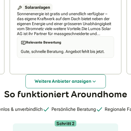
Solaranlagen
Sonnenenergie ist gratis und unendlich verfügbar –
das eigene Kraftwerk auf dem Dach bietet neben der
eigenen Energie und einer grösseren Unabhängigkeit
vom Stromnetz viele weitere Vorteile.Die Lumos Solar
AG ist ihr Partner für massgeschneiderte und
schlüsselfertige Lösungen rund um Solaranlagen für
Relevante Bewertung
Wohn- und Geschäftshäuser.Als junges, engagiertes
Team beraten wir Sie zu folgenden Themen:–
Gute, schnelle Beratung. Angebot fehlt bis jetzt.
Photovoltaik-Anlagen– Batteriespeicher– E-Mobilität–
Eigenverbrauchslösungen– Zusammenschluss zum
Eigenverbrauch (ZEV)– Energiemanagement-
SystemeWir verfügen über mehr als fünfzehn Jahre
Erfahrung umfassendes Wissen rund um die
genannten Themen. Auf dem Weg zu Ihrer
Weitere Anbieter anzeigen
individuellen Lösung profitieren Sie von einer
persönlichen und fundierten Beratung und einer
So funktioniert Aroundhome
professionellen Umsetzung, von der Planung bis zur
Montage und Inbetriebnahme aus einer Hand –
engagiert und routiniert. Auch nach Projektabschluss
sind wir für Sie da.
nlos & unverbindlich
Persönliche Beratung
Regionale F
Schritt 2