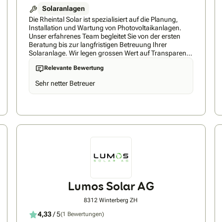
Solaranlagen
Die Rheintal Solar ist spezialisiert auf die Planung,
Installation und Wartung von Photovoltaikanlagen.
Unser erfahrenes Team begleitet Sie von der ersten
Beratung bis zur langfristigen Betreuung Ihrer
Solaranlage. Wir legen grossen Wert auf Transparenz
und bieten Ihnen klare, verständliche Angebote ohne
Relevante Bewertung
versteckte Kosten. Mit einer maximalen Wartezeit von
nur drei Monaten sorgen wir für eine termingerechte
Sehr netter Betreuer
Inbetriebnahme Ihrer Anlage. Unsere Kunden
schätzen unsere Flexibilität und Professionalität, was
sich in zahlreichen positiven Rückmeldungen
widerspiegelt. Durch die Nutzung nachhaltiger
Energielösungen leisten wir gemeinsam mit Ihnen
einen wertvollen Beitrag zur Umwelt.
Lumos Solar AG
8312 Winterberg ZH
4,33
/ 5
(1 Bewertungen)