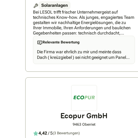
Solaranlagen
Bei LESOL trifft frischer Unternehmergeist auf
technisches Know-how. Als junges, engagiertes Team
gestalten wir nachhaltige Energielösungen, die zu
Ihrer Immobilie, Ihren Anforderungen und baulichen
Gegebenheiten passen: technisch durchdacht,
wirtschaftlich sinnvoll und langfristig zuverlässig. Von
Relevante Bewertung
der ersten Beratung bis zur Inbetriebnahme begleiten
wir Sie persönlich. Inklusive Planung, Anmeldung,
Die Firma war ehrlich zu mir und meinte dass
Montage, Förderantrag und Elektroarbeiten.
Dach ( kreüzgiebel ) sei nicht geeignet um Panels
zu montieren. Ich bin sehr zufrieden dass mir die
Firma Isobau aus Altstetten eine ehrliche Antwort
gegeben hat. M.Liechti, 9100 Herisau
Ecopur GmbH
9463 Oberriet
4,42
/ 5
(3 Bewertungen)