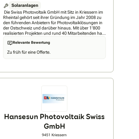
Solaranlagen
Die Swiss Photovoltaik GmbH mit Sitz in Kriessern im
Rheintal gehört seit ihrer Gründung im Jahr 2008 zu
den führenden Anbietern für Photovoltaiklösungen in
der Ostschweiz und darüber hinaus. Mit über 1'800
realisierten Projekten und rund 40 Mitarbeitenden hat
sich das Unternehmen als feste Grösse in der
Relevante Bewertung
Schweizer Energiebranche etabliert. Als
Generalunternehmer für schlüsselfertige
Zu früh für eine Offerte.
Photovoltaikanlagen schafft das Unternehmen einen
sorglosen Zugang zu erneuerbaren Energien für seine
Kunden. Langjährige Erfahrung und Know-how in der
Branche machen es zu einem kompetenten
Ansprechpartner sowohl für Privatpersonen als auch
für Gewerbe- und Industriekunden, die auf
nachhaltige und wirtschaftliche Energielösungen
setzen.
Hansesun Photovoltaik Swiss
GmbH
9451 Kriessern