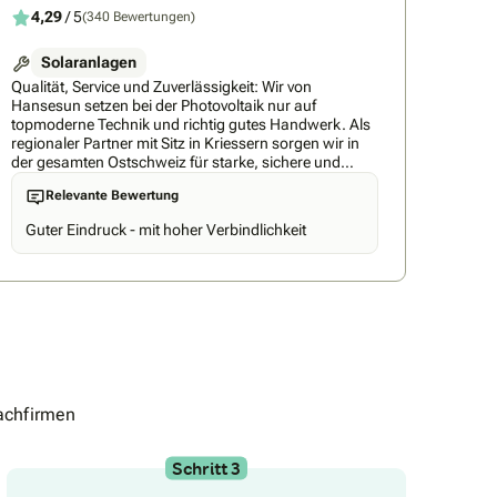
4,29
/ 5
(340 Bewertungen)
Solaranlagen
Qualität, Service und Zuverlässigkeit: Wir von
Hansesun setzen bei der Photovoltaik nur auf
topmoderne Technik und richtig gutes Handwerk. Als
regionaler Partner mit Sitz in Kriessern sorgen wir in
der gesamten Ostschweiz für starke, sichere und
langlebige PV-Anlagen, Stromspeicher, Steuerungen
Relevante Bewertung
und E‑Auto-Ladestationen. Weil Solarenergie
kostenlos, umweltschonend und wertvoll ist, schöpfen
Guter Eindruck - mit hoher Verbindlichkeit
wir die volle Kraft der Sonne aus. Wir planen,
montieren, installieren, servicieren und wickeln alle
Formalitäten von der Bewilligung und Förderung bis
zum Netzanschluss aus einer Hand ab. Mit unserer
Expertise und Erfahrung als etablierte Branchenkraft
sind wir stets für unsere Kunden da. So sind wir bei
Hansesun Swiss
achfirmen
Schritt 3