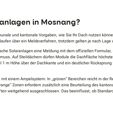
.
aranlagen in Mosnang?
nale und kantonale Vorgaben, wie Sie Ihr Dach nutzen können
 laufen über ein Meldeverfahren, trotzdem gelten je nach Lage
ische Solaranlagen eine Meldung mit dem offiziellen Formular,
en muss. Auf Steildächern dürfen Module die Dachfläche höch
l 1 m Höhe über der Dachkante und ein deutlicher Rücksprung
 mit einem Ampelsystem: In „grünen“ Bereichen reicht in der 
range“ Zonen erfordern zusätzlich eine Beurteilung des kanton
ten weitgehend ausgeschlossen. Das beeinflusst, ob Standard