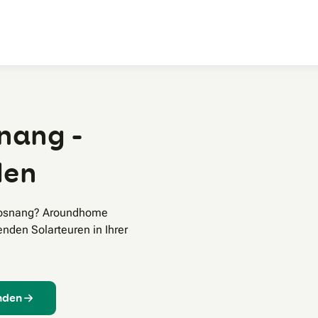
Zum Hauptinhalt
nang -
den
 Mosnang? Aroundhome
enden Solarteuren in Ihrer
inden