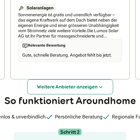
Solaranlagen
Sonnenenergie ist gratis und unendlich verfügbar –
das eigene Kraftwerk auf dem Dach bietet neben der
eigenen Energie und einer grösseren Unabhängigkeit
vom Stromnetz viele weitere Vorteile.Die Lumos Solar
AG ist ihr Partner für massgeschneiderte und
schlüsselfertige Lösungen rund um Solaranlagen für
Relevante Bewertung
Wohn- und Geschäftshäuser.Als junges, engagiertes
Team beraten wir Sie zu folgenden Themen:–
Gute, schnelle Beratung. Angebot fehlt bis jetzt.
Photovoltaik-Anlagen– Batteriespeicher– E-Mobilität–
Eigenverbrauchslösungen– Zusammenschluss zum
Eigenverbrauch (ZEV)– Energiemanagement-
SystemeWir verfügen über mehr als fünfzehn Jahre
Erfahrung umfassendes Wissen rund um die
genannten Themen. Auf dem Weg zu Ihrer
Weitere Anbieter anzeigen
individuellen Lösung profitieren Sie von einer
persönlichen und fundierten Beratung und einer
So funktioniert Aroundhome
professionellen Umsetzung, von der Planung bis zur
Montage und Inbetriebnahme aus einer Hand –
engagiert und routiniert. Auch nach Projektabschluss
sind wir für Sie da.
nlos & unverbindlich
Persönliche Beratung
Regionale F
Schritt 2