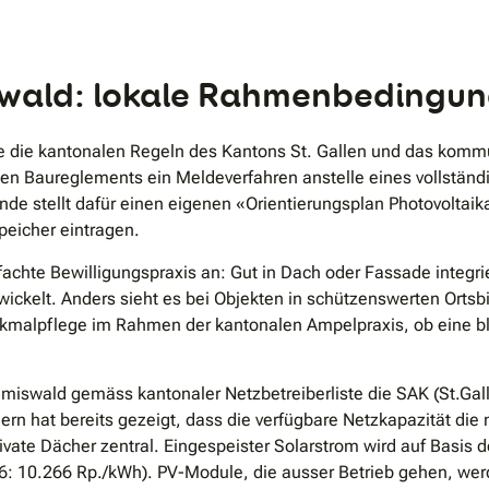
.
wald: lokale Rahmenbedingun
e die kantonalen Regeln des Kantons St. Gallen und das kommu
gen Baureglements ein Meldeverfahren anstelle eines vollständi
de stellt dafür einen eigenen «Orientierungsplan Photovoltaik
peicher eintragen.
fachte Bewilligungspraxis an: Gut in Dach oder Fassade integr
ckelt. Anders sieht es bei Objekten in schützenswerten Ortsb
nkmalpflege im Rahmen der kantonalen Ampelpraxis, ob eine b
mmiswald gemäss kantonaler Netzbetreiberliste die SAK (St.Gal
n hat bereits gezeigt, dass die verfügbare Netzkapazität die
ivate Dächer zentral. Eingespeister Solarstrom wird auf Basis d
026: 10.266 Rp./kWh). PV-Module, die ausser Betrieb gehen, 