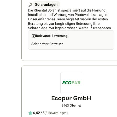
Solaranlagen
Die Rheintal Solar ist spezialisiert auf die Planung,
Installation und Wartung von Photovoltaikanlagen.
Unser erfahrenes Team begleitet Sie von der ersten
Beratung bis zur langfristigen Betreuung Ihrer
Solaranlage. Wir legen grossen Wert auf Transparenz
und bieten Ihnen klare, verständliche Angebote ohne
Relevante Bewertung
versteckte Kosten. Mit einer maximalen Wartezeit von
nur drei Monaten sorgen wir für eine termingerechte
Sehr netter Betreuer
Inbetriebnahme Ihrer Anlage. Unsere Kunden
schätzen unsere Flexibilität und Professionalität, was
sich in zahlreichen positiven Rückmeldungen
widerspiegelt. Durch die Nutzung nachhaltiger
Energielösungen leisten wir gemeinsam mit Ihnen
einen wertvollen Beitrag zur Umwelt.
Ecopur GmbH
9463 Oberriet
4,42
/ 5
(3 Bewertungen)