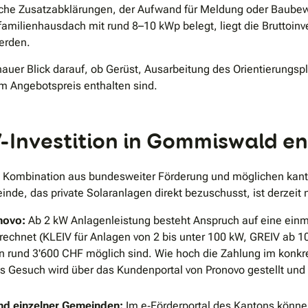
tische Zusatzabklärungen, der Aufwand für Meldung oder Baube
familienhausdach mit rund 8–10 kWp belegt, liegt die Bruttoinv
erden.
enauer Blick darauf, ob Gerüst, Ausarbeitung des Orientierung
im Angebotspreis enthalten sind.
V-Investition in Gommiswald en
 Kombination aus bundesweiter Förderung und möglichen kanton
nde, das private Solaranlagen direkt bezuschusst, ist derzeit
novo:
Ab 2 kW Anlagenleistung besteht Anspruch auf eine einma
echnet (KLEIV für Anlagen von 2 bis unter 100 kW, GREIV ab 100
rund 3'600 CHF möglich sind. Wie hoch die Zahlung im konkrete
as Gesuch wird über das Kundenportal von Pronovo gestellt und
und einzelner Gemeinden:
Im e‐Förderportal des Kantons könne