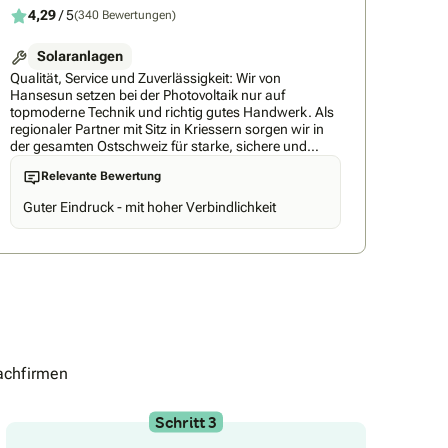
4,29
/ 5
(340 Bewertungen)
Solaranlagen
Qualität, Service und Zuverlässigkeit: Wir von
Hansesun setzen bei der Photovoltaik nur auf
topmoderne Technik und richtig gutes Handwerk. Als
regionaler Partner mit Sitz in Kriessern sorgen wir in
der gesamten Ostschweiz für starke, sichere und
langlebige PV-Anlagen, Stromspeicher, Steuerungen
Relevante Bewertung
und E‑Auto-Ladestationen. Weil Solarenergie
kostenlos, umweltschonend und wertvoll ist, schöpfen
Guter Eindruck - mit hoher Verbindlichkeit
wir die volle Kraft der Sonne aus. Wir planen,
montieren, installieren, servicieren und wickeln alle
Formalitäten von der Bewilligung und Förderung bis
zum Netzanschluss aus einer Hand ab. Mit unserer
Expertise und Erfahrung als etablierte Branchenkraft
sind wir stets für unsere Kunden da. So sind wir bei
Hansesun Swiss
achfirmen
Schritt 3