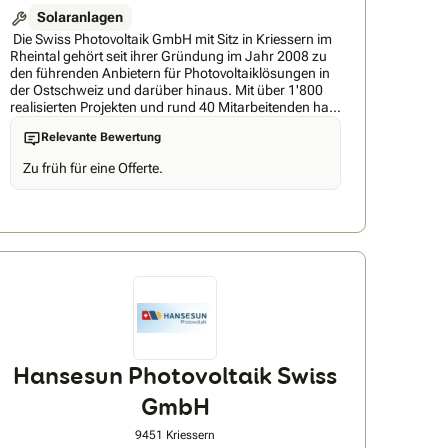
Solaranlagen
Die Swiss Photovoltaik GmbH mit Sitz in Kriessern im
Rheintal gehört seit ihrer Gründung im Jahr 2008 zu
den führenden Anbietern für Photovoltaiklösungen in
der Ostschweiz und darüber hinaus. Mit über 1'800
realisierten Projekten und rund 40 Mitarbeitenden hat
sich das Unternehmen als feste Grösse in der
Relevante Bewertung
Schweizer Energiebranche etabliert. Als
Generalunternehmer für schlüsselfertige
Zu früh für eine Offerte.
Photovoltaikanlagen schafft das Unternehmen einen
sorglosen Zugang zu erneuerbaren Energien für seine
Kunden. Langjährige Erfahrung und Know-how in der
Branche machen es zu einem kompetenten
Ansprechpartner sowohl für Privatpersonen als auch
für Gewerbe- und Industriekunden, die auf
nachhaltige und wirtschaftliche Energielösungen
setzen.
Hansesun Photovoltaik Swiss
GmbH
9451 Kriessern