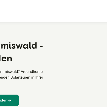
Zum Hauptinhalt
miswald -
den
 Gommiswald? Aroundhome
enden Solarteuren in Ihrer
inden