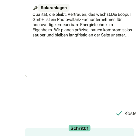
Solaranlagen
Qualität, die bleibt. Vertrauen, das wächst.Die Ecopur
GmbH ist ein Photovoltaik-Fachunternehmen für
hochwertige erneuerbare Energietechnik im
Eigenheim. Wir planen präzise, bauen kompromisslos
sauber und bleiben langfristig an der Seite unserer
Kunden.Unsere oberste Prämisse: Wir arbeiten so,
dass Kunden uns jederzeit weiterempfehlen!Ecopur
steht für ehrliche Beratung, präzise Planung und
kompromisslose Ausführung.Als professioneller
Partner für Solaranlagen in der Zentralschweiz und
Ostschweiz begleiten wir Sie von der Beratung bis zur
Installation. Wir planen individuelle
Photovoltaikanlagen für Eigenheime und setzen auf
zuverlässige Qualität, saubere Ausführung und
nachhaltige Energielösungen.
Koste
Schritt 1