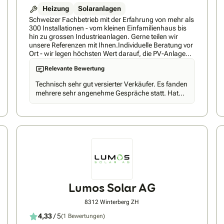
Heizung
Solaranlagen
Schweizer Fachbetrieb mit der Erfahrung von mehr als
300 Installationen - vom kleinen Einfamilienhaus bis
hin zu grossen Industrieanlagen. Gerne teilen wir
unsere Referenzen mit Ihnen.Individuelle Beratung vor
Ort - wir legen höchsten Wert darauf, die PV-Anlage
sowie die Wärmepumpe genau auf Ihre Bedürfnisse
Relevante Bewertung
sowie auf die Gegebenheiten Vor-Ort anzupassen,
damit die Qualität der Installation optimal ist.Schnelle
Technisch sehr gut versierter Verkäufer. Es fanden
Umsetzung: Wir können die Anlage innerhalb von 10-
mehrere sehr angenehme Gespräche statt. Hat
12 Wochen installieren.Qualität: Wir geben Ihnen eine
sich sehr viel Mühe gegeben und auf Spezial-
Montagegarantie von 10 Jahren als
Anforderungen sofort mit umfassenden und
Qualitätsversprechen. Zudem sind wir
kompetenten Informationen reagiert. Ich habe
selbstverständlich Mitglied bei Swissolar sowie Elite
deshalb mit Megawatt den Vertrag
Partner bei Huawei Schweiz.Komponenten: Wir
abgeschlossen.
nutzen ausschliesslich Komponenten, die zu unserem
Qualitätsversprechen passen. In unserem
Standardsortiment befinden sich asiatische sowie
europäische Produkte, sodass wir Ihre Wünsche auf
jeden Fall erfüllen können.
Lumos Solar AG
8312 Winterberg ZH
4,33
/ 5
(1 Bewertungen)