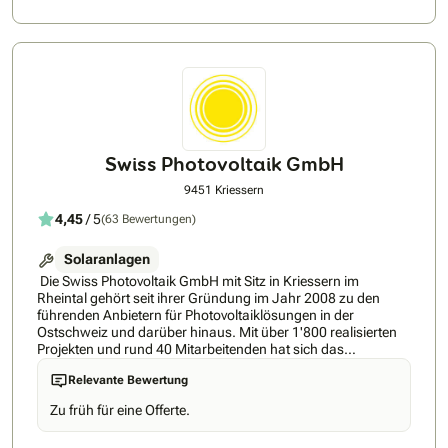
zahlreichen positiven Rückmeldungen widerspiegelt. Durch
die Nutzung nachhaltiger Energielösungen leisten wir
gemeinsam mit Ihnen einen wertvollen Beitrag zur Umwelt.
Swiss Photovoltaik GmbH
9451 Kriessern
4,45
/ 5
(63 Bewertungen)
Solaranlagen
Die Swiss Photovoltaik GmbH mit Sitz in Kriessern im
Rheintal gehört seit ihrer Gründung im Jahr 2008 zu den
führenden Anbietern für Photovoltaiklösungen in der
Ostschweiz und darüber hinaus. Mit über 1'800 realisierten
Projekten und rund 40 Mitarbeitenden hat sich das
Unternehmen als feste Grösse in der Schweizer
Relevante Bewertung
Energiebranche etabliert. Als Generalunternehmer für
schlüsselfertige Photovoltaikanlagen schafft das
Zu früh für eine Offerte.
Unternehmen einen sorglosen Zugang zu erneuerbaren
Energien für seine Kunden. Langjährige Erfahrung und