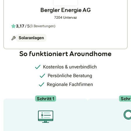
Bergler Energie AG
7204 Untervaz
3,17
/ 5
(3 Bewertungen)
Solaranlagen
So funktioniert Aroundhome
Kostenlos & unverbindlich
Persönliche Beratung
Regionale Fachfirmen
Schritt 1
Schri
N