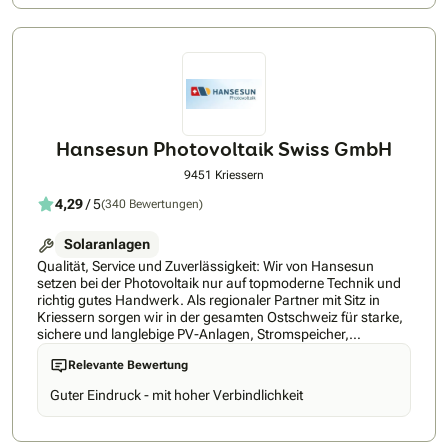
Know-how in der Branche machen es zu einem kompetenten
Ansprechpartner sowohl für Privatpersonen als auch für
Gewerbe- und Industriekunden, die auf nachhaltige und
wirtschaftliche Energielösungen setzen.
Hansesun Photovoltaik Swiss GmbH
9451 Kriessern
4,29
/ 5
(340 Bewertungen)
Solaranlagen
Qualität, Service und Zuverlässigkeit: Wir von Hansesun
setzen bei der Photovoltaik nur auf topmoderne Technik und
richtig gutes Handwerk. Als regionaler Partner mit Sitz in
Kriessern sorgen wir in der gesamten Ostschweiz für starke,
sichere und langlebige PV-Anlagen, Stromspeicher,
Steuerungen und E‑Auto-Ladestationen. Weil Solarenergie
Relevante Bewertung
kostenlos, umweltschonend und wertvoll ist, schöpfen wir die
volle Kraft der Sonne aus. Wir planen, montieren, installieren,
Guter Eindruck - mit hoher Verbindlichkeit
servicieren und wickeln alle Formalitäten von der Bewilligung
und Förderung bis zum Netzanschluss aus einer Hand ab.
Mit unserer Expertise und Erfahrung als etablierte