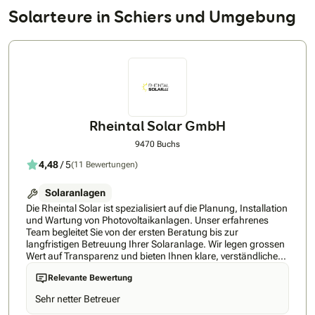
Solarteure in Schiers und Umgebung
Rheintal Solar GmbH
9470 Buchs
4,48
/ 5
(11 Bewertungen)
Solaranlagen
Die Rheintal Solar ist spezialisiert auf die Planung, Installation
und Wartung von Photovoltaikanlagen. Unser erfahrenes
Team begleitet Sie von der ersten Beratung bis zur
langfristigen Betreuung Ihrer Solaranlage. Wir legen grossen
Wert auf Transparenz und bieten Ihnen klare, verständliche
Angebote ohne versteckte Kosten. Mit einer maximalen
Relevante Bewertung
Wartezeit von nur drei Monaten sorgen wir für eine
termingerechte Inbetriebnahme Ihrer Anlage. Unsere Kunden
Sehr netter Betreuer
schätzen unsere Flexibilität und Professionalität, was sich in