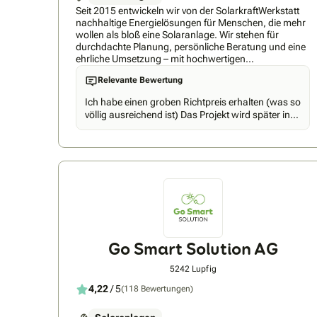
Seit 2015 entwickeln wir von der SolarkraftWerkstatt
nachhaltige Energielösungen für Menschen, die mehr
wollen als bloß eine Solaranlage. Wir stehen für
durchdachte Planung, persönliche Beratung und eine
ehrliche Umsetzung – mit hochwertigen
Komponenten, Fixpreis-Garantie und eigenem
Relevante Bewertung
Montageteam. Ob Einfamilienhaus, Mehrfamilienhaus
oder Gewerbebetrieb: Unsere Photovoltaiklösungen
Ich habe einen groben Richtpreis erhalten (was so
sind individuell, wirtschaftlich und zukunftssicher. Weil
völlig ausreichend ist) Das Projekt wird später in
es bei Solarstrom nicht nur um Technik geht – sondern
diesem Jahr angegangen.
um Vertrauen, Verantwortung und Unabhängigkeit.
Go Smart Solution AG
5242 Lupfig
4,22
/ 5
(118 Bewertungen)