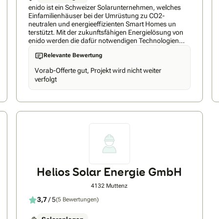
enido ist ein Schweizer Solarunternehmen, welches
Einfamilienhäuser bei der Umrüstung zu CO2-
neutralen und energieeffizienten Smart Homes un
terstützt. Mit der zukunftsfähigen Energielösung von
enido werden die dafür notwendigen Technologien
(Solaranlage, Energiespeicher und Ladeinfrastruktur)
Relevante Bewertung
aus einer Hand angeboten und mit einem intelligenten
Energiemanagementsystem verknüpft. Der enido
Vorab-Offerte gut, Projekt wird nicht weiter
Energiemanager verknüpft die grossen
verfolgt
Stromverbraucher im Haus mit der Solaranlage und
stellt dadurch die intelligente Optimierung des
Eigenverbrauchs sicher. Wir verbinden traditionelles
Handwerk mit der Technologie von morgen und
schaffen somit den Zugang zu sauberem und
günstigem Strom.
Helios Solar Energie GmbH
4132 Muttenz
3,7
/ 5
(5 Bewertungen)