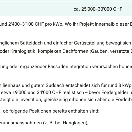
ca. 25'000–30'000 CHF
 rund 2'400–3'100 CHF pro kWp. Wo Ihr Projekt innerhalb dieser 
änglichem Satteldach und einfacher Gerüststellung bewegt sich
 oder Kranlogistik, komplexen Dachformen (Gauben, versetzte 
erung oder ergänzender Fassadenintegration verursachen höhere
.
familienhaus und gutem Süddach entscheidet sich für rund 8 k
n etwa 19'000 und 24'000 CHF realistisch – bevor Fördergelde
eigt die Investition, gleichzeitig erhöhen sich aber die Förder
n, ob folgende Positionen bereits enthalten sind:
herungsmassnahmen (z. B. bei Hanglagen),