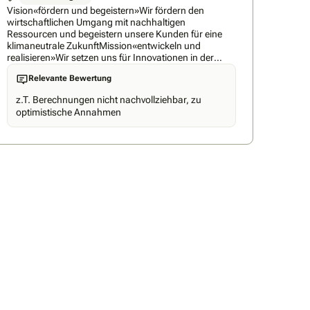
Vision«fördern und begeistern»Wir fördern den
wirtschaftlichen Umgang mit nachhaltigen
Ressourcen und begeistern unsere Kunden für eine
klimaneutrale ZukunftMission«entwickeln und
realisieren»Wir setzen uns für Innovationen in der
Energie- und Gebäudetechnik ein und setzen diese mit
Relevante Bewertung
hoher Umsetzungs-Qualität in Beratung, Planung,
Ausführung und Betrieb um+
z.T. Berechnungen nicht nachvollziehbar, zu
Ressourcen+ Innovationen+ Qualität=
optimistische Annahmen
RESiQQualitätsversprechenWir bieten Ihnen
erstklassige Leistungen in der Planung, dem Bau und
der Realisation von Photovoltaikprojekten.Wir bieten
fundierte Analysen und Beratungen zu Energiefragen
sowie eine sorgfältige Überwachung von kleinen,
mittleren und grossen Solaranlagen.Mit unserem
engagierten Team garantieren wir effiziente,
zuverlässige und nachhaltige Lösungen für Ihre
Energiebedürfnisse.Vertrauen Sie auf unsere Expertise
für eine erfolgreiche Umsetzung Ihrer
Photovoltaikprojekte!