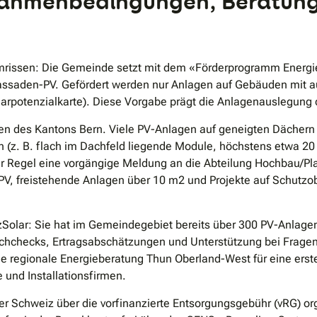
 Rahmenbedingungen, Beratung
r umrissen: Die Gemeinde setzt mit dem «Förderprogramm Energie»
 Fassaden-PV. Gefördert werden nur Anlagen auf Gebäuden mit 
arpotenzialkarte). Diese Vorgabe prägt die Anlagenauslegung d
linien des Kantons Bern. Viele PV-Anlagen auf geneigten Däche
 (z. B. flach im Dachfeld liegende Module, höchstens etwa 20
der Regel eine vorgängige Meldung an die Abteilung Hochbau/P
n-PV, freistehende Anlagen über 10 m2 und Projekte auf Schutz
ezSolar: Sie hat im Gemeindegebiet bereits über 300 PV-Anlage
Dachchecks, Ertragsabschätzungen und Unterstützung bei Frag
ie regionale Energieberatung Thun Oberland-West für eine erst
und Installationsfirmen.
r Schweiz über die vorfinanzierte Entsorgungsgebühr (vRG) org