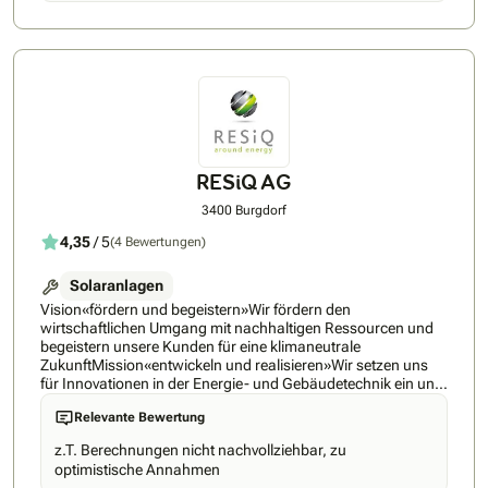
dadurch die intelligente Optimierung des Eigenverbrauchs
sicher. Wir verbinden traditionelles Handwerk mit der
Technologie von morgen und schaffen somit den Zugang zu
sauberem und günstigem Strom.
RESiQ AG
3400 Burgdorf
4,35
/ 5
(4 Bewertungen)
Solaranlagen
Vision«fördern und begeistern»Wir fördern den
wirtschaftlichen Umgang mit nachhaltigen Ressourcen und
begeistern unsere Kunden für eine klimaneutrale
ZukunftMission«entwickeln und realisieren»Wir setzen uns
für Innovationen in der Energie- und Gebäudetechnik ein und
setzen diese mit hoher Umsetzungs-Qualität in Beratung,
Relevante Bewertung
Planung, Ausführung und Betrieb um+
Ressourcen+ Innovationen+ Qualität=
z.T. Berechnungen nicht nachvollziehbar, zu
RESiQQualitätsversprechenWir bieten Ihnen erstklassige
optimistische Annahmen
Leistungen in der Planung, dem Bau und der Realisation von