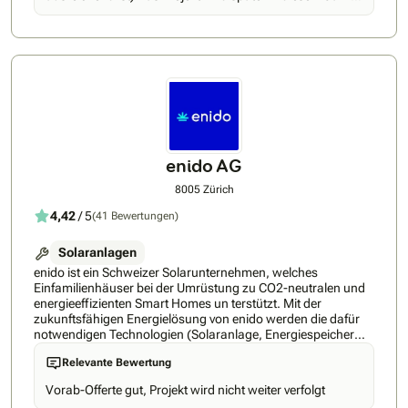
geht – sondern um Vertrauen, Verantwortung und
angegangen.
Unabhängigkeit.
enido AG
8005 Zürich
4,42
/ 5
(41 Bewertungen)
Solaranlagen
enido ist ein Schweizer Solarunternehmen, welches
Einfamilienhäuser bei der Umrüstung zu CO2-neutralen und
energieeffizienten Smart Homes un terstützt. Mit der
zukunftsfähigen Energielösung von enido werden die dafür
notwendigen Technologien (Solaranlage, Energiespeicher
und Ladeinfrastruktur) aus einer Hand angeboten und mit
Relevante Bewertung
einem intelligenten Energiemanagementsystem verknüpft.
Der enido Energiemanager verknüpft die grossen
Vorab-Offerte gut, Projekt wird nicht weiter verfolgt
Stromverbraucher im Haus mit der Solaranlage und stellt