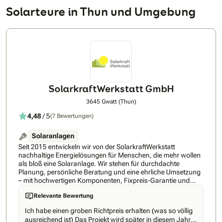
Solarteure in Thun und Umgebung
SolarkraftWerkstatt GmbH
3645 Gwatt (Thun)
4,48
/ 5
(7 Bewertungen)
Solaranlagen
Seit 2015 entwickeln wir von der SolarkraftWerkstatt
nachhaltige Energielösungen für Menschen, die mehr wollen
als bloß eine Solaranlage. Wir stehen für durchdachte
Planung, persönliche Beratung und eine ehrliche Umsetzung
– mit hochwertigen Komponenten, Fixpreis-Garantie und
eigenem Montageteam. Ob Einfamilienhaus,
Relevante Bewertung
Mehrfamilienhaus oder Gewerbebetrieb: Unsere
Photovoltaiklösungen sind individuell, wirtschaftlich und
Ich habe einen groben Richtpreis erhalten (was so völlig
zukunftssicher. Weil es bei Solarstrom nicht nur um Technik
ausreichend ist) Das Projekt wird später in diesem Jahr