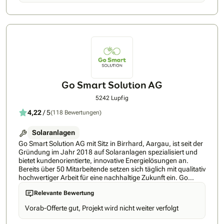
Photovoltaikprojekten.Wir bieten fundierte Analysen und
Beratungen zu Energiefragen sowie eine sorgfältige
Überwachung von kleinen, mittleren und grossen
Solaranlagen.Mit unserem engagierten Team garantieren wir
effiziente, zuverlässige und nachhaltige Lösungen für Ihre
Energiebedürfnisse.Vertrauen Sie auf unsere Expertise für
eine erfolgreiche Umsetzung Ihrer Photovoltaikprojekte!
Go Smart Solution AG
5242 Lupfig
4,22
/ 5
(118 Bewertungen)
Solaranlagen
Go Smart Solution AG mit Sitz in Birrhard, Aargau, ist seit der
Gründung im Jahr 2018 auf Solaranlagen spezialisiert und
bietet kundenorientierte, innovative Energielösungen an.
Bereits über 50 Mitarbeitende setzen sich täglich mit qualitativ
hochwertiger Arbeit für eine nachhaltige Zukunft ein. Go
Smart Solution AG plant und baut Solaranlagen von A bis Z
Relevante Bewertung
und alles aus einer Hand. Wir übernehmen die Beratung, den
Verkauf, die Planung (auch für Speicher und Ladestationen
Vorab-Offerte gut, Projekt wird nicht weiter verfolgt
sowie Sicherheitssysteme), die Logistik, den Gerüstbau, den
Bau der Photovoltaikanlage, die gesamte Elektroinstallation