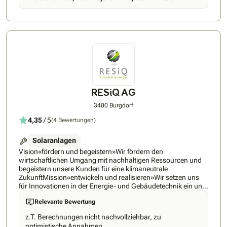
geht – sondern um Vertrauen, Verantwortung und
angegangen.
Unabhängigkeit.
RESiQ AG
3400 Burgdorf
4,35
/ 5
(4 Bewertungen)
Solaranlagen
Vision«fördern und begeistern»Wir fördern den
wirtschaftlichen Umgang mit nachhaltigen Ressourcen und
begeistern unsere Kunden für eine klimaneutrale
ZukunftMission«entwickeln und realisieren»Wir setzen uns
für Innovationen in der Energie- und Gebäudetechnik ein und
setzen diese mit hoher Umsetzungs-Qualität in Beratung,
Relevante Bewertung
Planung, Ausführung und Betrieb um+
Ressourcen+ Innovationen+ Qualität=
z.T. Berechnungen nicht nachvollziehbar, zu
RESiQQualitätsversprechenWir bieten Ihnen erstklassige
optimistische Annahmen