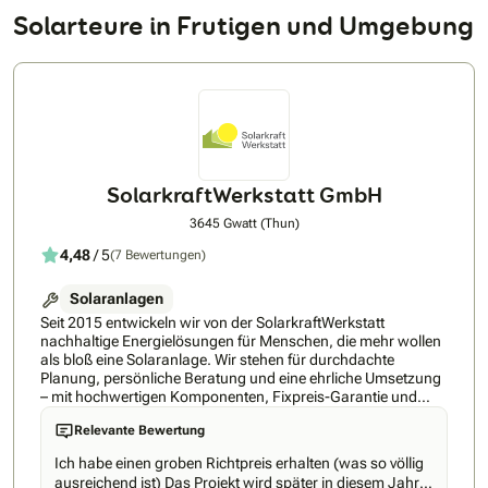
Solarteure in Frutigen und Umgebung
SolarkraftWerkstatt GmbH
3645 Gwatt (Thun)
4,48
/ 5
(7 Bewertungen)
Solaranlagen
Seit 2015 entwickeln wir von der SolarkraftWerkstatt
nachhaltige Energielösungen für Menschen, die mehr wollen
als bloß eine Solaranlage. Wir stehen für durchdachte
Planung, persönliche Beratung und eine ehrliche Umsetzung
– mit hochwertigen Komponenten, Fixpreis-Garantie und
eigenem Montageteam. Ob Einfamilienhaus,
Relevante Bewertung
Mehrfamilienhaus oder Gewerbebetrieb: Unsere
Photovoltaiklösungen sind individuell, wirtschaftlich und
Ich habe einen groben Richtpreis erhalten (was so völlig
zukunftssicher. Weil es bei Solarstrom nicht nur um Technik
ausreichend ist) Das Projekt wird später in diesem Jahr