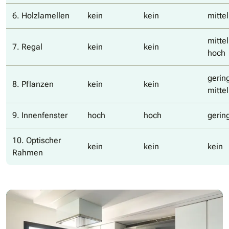
6. Holzlamellen
kein
kein
mittel
mittel
7. Regal
kein
kein
hoch
gering
8. Pflanzen
kein
kein
mittel
9. Innenfenster
hoch
hoch
gerin
10. Optischer
kein
kein
kein
Rahmen