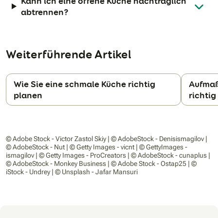
Kann ich eine offene Küche nachträglich
abtrennen?
Weiterführende Artikel
Wie Sie eine schmale Küche richtig
Aufmaß
planen
richtig
N
© Adobe Stock - Victor Zastol Skiy | © AdobeStock - Denisismagilov |
© AdobeStock - Nut | © Getty Images - vicnt | © GettyImages -
ismagilov | © Getty Images - ProCreators | © AdobeStock - cunaplus |
© AdobeStock - Monkey Business | © Adobe Stock - Ostap25 | ©
iStock - Undrey | © Unsplash - Jafar Mansuri