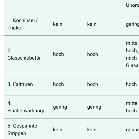
Unor
1. Kochinsel /
kein
kein
gerin
Theke
mittel
2.
hoch,
hoch
hoch
Glasschiebetür
nach
Glasa
3. Falttüren
hoch
hoch
hoch
4.
mittel
gering
gering
Flächenvorhänge
hoch
5. Gespannte
kein
kein
gerin
Strippen