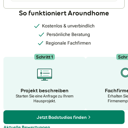
So funktioniert Aroundhome
Kostenlos & unverbindlich
Persönliche Beratung
Regionale Fachfirmen
Schritt 1
Schri
N
Projekt beschreiben
Fachfirm
Starten Sie eine Anfrage zu Ihrem
Erhalten Si
Hausprojekt.
Firmenempf
Jetzt Badstudios finden
Aktuelle Bewertungen