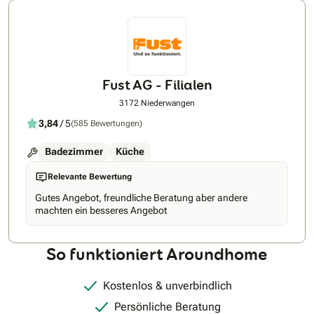
– wir sorgen dafür, dass jedes Projekt stressfrei, transparent
und professionell umgesetzt wird. Unser Ziel ist es, Räume zu
schaffen, in denen sich Menschen wohlfühlen, und
Bauprojekte so umzusetzen, dass sie ästhetisch, funktional
und langlebig sind. Mit über 15 Jahren Erfahrung und
zahlreichen zufriedenen Kunden stehen wir für Handwerk auf
Fust AG - Filialen
höchstem Niveau – zuverlässig, kompetent und mit Liebe
zum Detail.
3172 Niederwangen
3,84
/ 5
(585 Bewertungen)
Badezimmer
Küche
Relevante Bewertung
Gutes Angebot, freundliche Beratung aber andere
machten ein besseres Angebot
So funktioniert Aroundhome
Kostenlos & unverbindlich
Persönliche Beratung