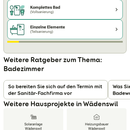
Komplettes Bad
(Vollsanierung)
Einzelne Elemente
(Teilsanierung)
Weitere Ratgeber zum Thema:
Badezimmer
So bereiten Sie sich auf den Termin mit
Was Si
der Sanitär-Fachfirma vor
Badewa
N
Weitere Hausprojekte in Wädenswil
Solaranlage
Heizungsbauer
Wädenswil
Wädenswil