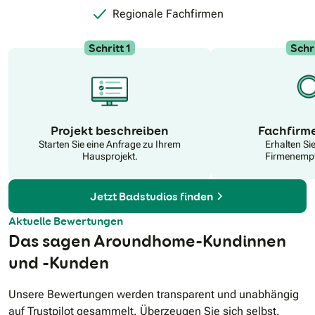
Regionale Fachfirmen
Schritt 1
Schri
N
Projekt beschreiben
Fachfirm
Starten Sie eine Anfrage zu Ihrem
Erhalten Si
Hausprojekt.
Firmenempf
Jetzt Badstudios finden
Aktuelle Bewertungen
Das sagen Aroundhome-Kundinnen
und -Kunden
Unsere Bewertungen werden transparent und unabhängig
auf Trustpilot gesammelt. Überzeugen Sie sich selbst.