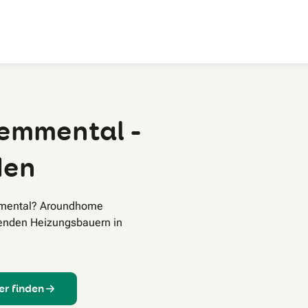
Zum Hauptinhalt
Kemmental -
den
mmental? Aroundhome
senden Heizungsbauern in
er finden