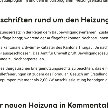
bäudeprogramm und dem Impulsprogramm Heizungsersatz sind in
chriften rund um den Heizun
ungsersatz in der Regel dem Baubewilligungsverfahren. Zustä
uflage bringt; während der Auflagefrist können Nachbar/-inne
s kantonale Erdwärme-Kataster des Kantons Thurgau. Je nach 
gel ausgeschlossen. Das Amt für Umwelt prüft Bewilligungsges
ände zu Nachbarparzellen.
des thurgauischen Energienutzungsrechts zu beachten, das ein
 Pelletfeuerungen ist zudem das Formular „Gesuch um Erstellu
pumpen mit mehr als 2,00 kW Anschlussleistung benötigen die
rer neuen Heizung in Kemmenta