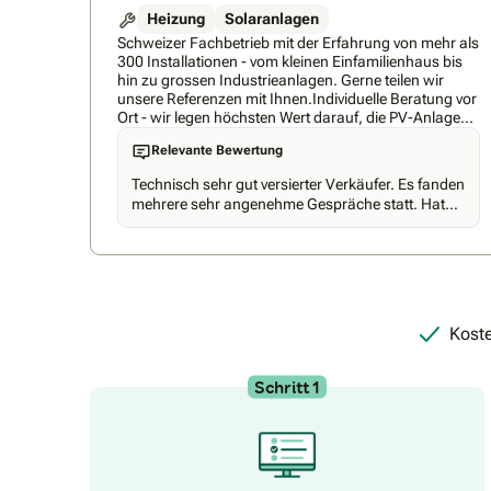
Heizung
Solaranlagen
Schweizer Fachbetrieb mit der Erfahrung von mehr als
300 Installationen - vom kleinen Einfamilienhaus bis
hin zu grossen Industrieanlagen. Gerne teilen wir
unsere Referenzen mit Ihnen.Individuelle Beratung vor
Ort - wir legen höchsten Wert darauf, die PV-Anlage
sowie die Wärmepumpe genau auf Ihre Bedürfnisse
Relevante Bewertung
sowie auf die Gegebenheiten Vor-Ort anzupassen,
damit die Qualität der Installation optimal ist.Schnelle
Technisch sehr gut versierter Verkäufer. Es fanden
Umsetzung: Wir können die Anlage innerhalb von 10-
mehrere sehr angenehme Gespräche statt. Hat
12 Wochen installieren.Qualität: Wir geben Ihnen eine
sich sehr viel Mühe gegeben und auf Spezial-
Montagegarantie von 10 Jahren als
Anforderungen sofort mit umfassenden und
Qualitätsversprechen. Zudem sind wir
kompetenten Informationen reagiert. Ich habe
selbstverständlich Mitglied bei Swissolar sowie Elite
deshalb mit Megawatt den Vertrag
Partner bei Huawei Schweiz.Komponenten: Wir
abgeschlossen.
nutzen ausschliesslich Komponenten, die zu unserem
Qualitätsversprechen passen. In unserem
Koste
Standardsortiment befinden sich asiatische sowie
europäische Produkte, sodass wir Ihre Wünsche auf
jeden Fall erfüllen können.
Schritt 1