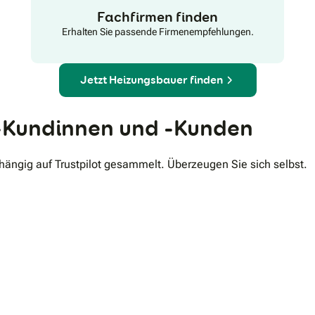
sind wir im Notfall jederzeit schnell zur Stelle und
Fachfirmen finden
sorgen für maximale Betriebssicherheit Ihrer Anlage.
Erhalten Sie passende Firmenempfehlungen.
Persönliche Beratung, transparente Kommunikation
und nachhaltige Lösungen stehen bei uns im
Mittelpunkt.
Jetzt Heizungsbauer finden
Kundinnen und -Kunden
ngig auf Trustpilot gesammelt. Überzeugen Sie sich selbst.
.