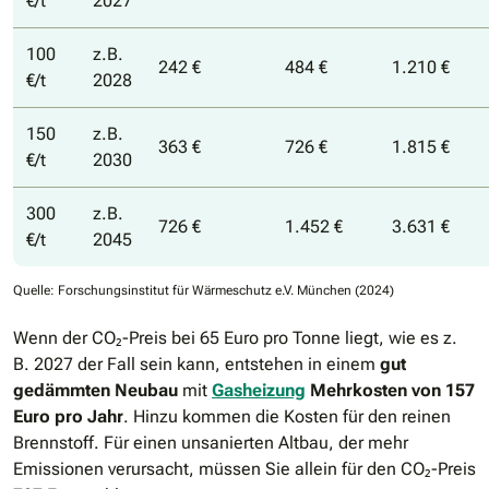
€/t
2027
100
z.B.
242 €
484 €
1.210 €
€/t
2028
150
z.B.
363 €
726 €
1.815 €
€/t
2030
300
z.B.
726 €
1.452 €
3.631 €
€/t
2045
Quelle: Forschungsinstitut für Wärmeschutz e.V. München (2024)
Wenn der CO₂-Preis bei 65 Euro pro Tonne liegt, wie es z.
B. 2027 der Fall sein kann, entstehen in einem
gut
gedämmten Neubau
mit
Gasheizung
Mehrkosten von 157
Euro pro Jahr
. Hinzu kommen die Kosten für den reinen
Brennstoff. Für einen unsanierten Altbau, der mehr
Emissionen verursacht, müssen Sie allein für den CO₂-Preis