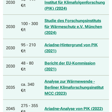
2030
Institut für Klimafolgenforschung
€/t
(PIK) (2024)
Studie des Forschungsinstituts
100 - 300
2030
für Wärmeschutz e.V. München
€/t
(2024)
95 - 210
Ariadne-Hintergrund von PIK
2030
€/t
(2021)
48 - 80
Bericht der EU-Kommission
2030
€/t
(2021)
Analyse zur Wärmewende -
ca. 340
2035
Berliner Klimaforschungsinstitut
€/t
MCC (2023)
275 - 355
2045
Ariadne-Analyse von PIK (2022)
€/t