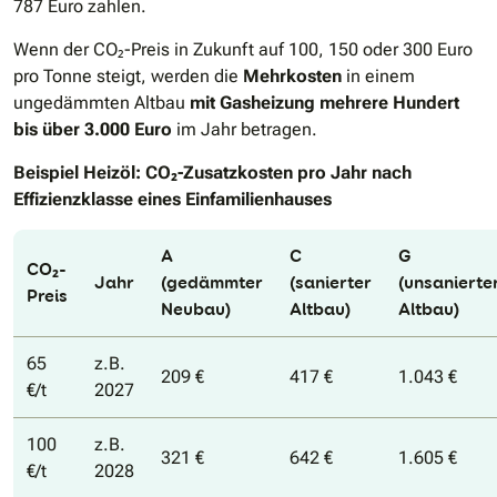
787 Euro zahlen.
Wenn der CO₂-Preis in Zukunft auf 100, 150 oder 300 Euro
pro Tonne steigt, werden die
Mehrkosten
in einem
ungedämmten Altbau
mit Gasheizung mehrere Hundert
bis über 3.000 Euro
im Jahr betragen.
Beispiel Heizöl: CO₂-Zusatzkosten pro Jahr nach
Effizienzklasse eines Einfamilienhauses
A
C
G
CO₂-
Jahr
(gedämmter
(sanierter
(unsanierte
Preis
Neubau)
Altbau)
Altbau)
65
z.B.
209 €
417 €
1.043 €
€/t
2027
100
z.B.
321 €
642 €
1.605 €
€/t
2028