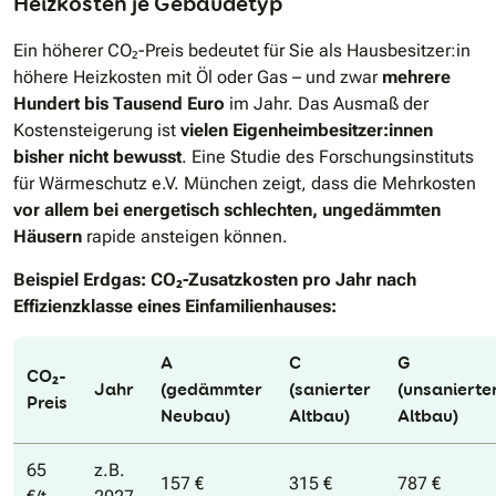
Heizkosten je Gebäudetyp
Ein höherer CO₂-Preis bedeutet für Sie als Hausbesitzer:in
höhere Heizkosten mit Öl oder Gas – und zwar
mehrere
Hundert bis Tausend Euro
im Jahr. Das Ausmaß der
Kostensteigerung ist
vielen Eigenheimbesitzer:innen
bisher nicht bewusst
. Eine Studie des Forschungsinstituts
für Wärmeschutz e.V. München zeigt, dass die Mehrkosten
vor allem
bei energetisch schlechten, ungedämmten
Häusern
rapide ansteigen können.
Beispiel Erdgas: CO₂-Zusatzkosten pro Jahr nach
Effizienzklasse eines Einfamilienhauses:
A
C
G
CO₂-
Jahr
(gedämmter
(sanierter
(unsanierte
Preis
Neubau)
Altbau)
Altbau)
65
z.B.
157 €
315 €
787 €