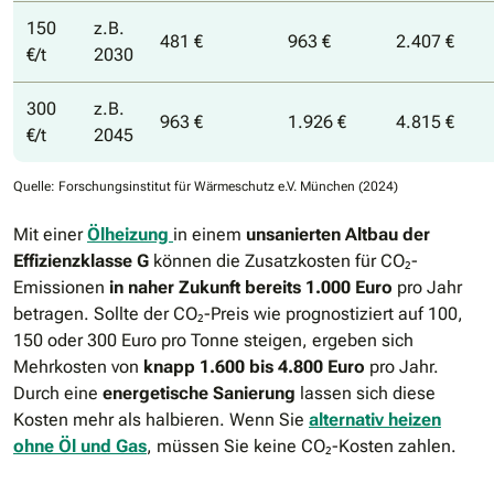
150
z.B.
481 €
963 €
2.407 €
€/t
2030
300
z.B.
963 €
1.926 €
4.815 €
€/t
2045
Quelle: Forschungsinstitut für Wärmeschutz e.V. München (2024)
Mit einer
Ölheizung
in einem
unsanierten Altbau der
Effizienzklasse G
können die Zusatzkosten für CO₂-
Emissionen
in naher Zukunft bereits 1.000 Euro
pro Jahr
betragen. Sollte der CO₂-Preis wie prognostiziert auf 100,
150 oder 300 Euro pro Tonne steigen, ergeben sich
Mehrkosten von
knapp 1.600 bis 4.800 Euro
pro Jahr.
Durch eine
energetische Sanierung
lassen sich diese
Kosten mehr als halbieren. Wenn Sie
alternativ heizen
ohne Öl und Gas
, müssen Sie keine CO₂-Kosten zahlen.