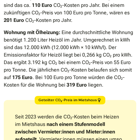
sind das ca.
110 Euro
CO₂-Kosten pro Jahr. Bei einem
zukünftigen CO₂-Preis von 100 Euro pro Tonne, wären es
201 Euro
CO₂-Kosten pro Jahr.
Wohnung mit Ölheizung:
Eine durchschnittliche Wohnung
benötigt 1.200 Liter Heizöl im Jahr. Umgerechnet in kWh
sind das 12.000 kWh (12.000 kWh × 10 kWh/l). Der
Emissionsfaktor für Heizöl liegt bei 0,266 kg CO₂ pro kWh.
Das ergibt 3.192 kg CO₂ bei einem CO₂-Preis von 55 Euro
pro Tonne. Die jährlichen CO₂-Kosten belaufen sich somit
auf
175 Euro
. Bei 100 Euro pro Tonne würden die CO₂-
Kosten für die Wohnung bei
319 Euro
liegen.
Geteilter CO₂-Preis im Mietshaus
Seit 2023 werden die CO₂-Kosten beim Heizen
im Mietshaus
nach einem Stufenmodell
zwischen Vermieter:innen und Mieter:innen
aufgeteilt
. Vermieter:innen müssen einen umso