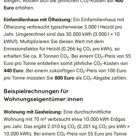
steigen, würden sich die jährlichen CO₂-Kosten auf
400
Euro
erhöhen.
Einfamilienhaus mit Ölheizung:
Ein Einfamilienhaus mit
Ölheizung verbraucht typischerweise 3.000 l Heizöl pro
Jahr. Umgerechnet sind das 30.000 kWh (3.000 l × 10
kWh/l). Multiplizieren Sie diesen Wert mit dem
Emissionsfaktor für Heizöl (0,266 kg CO₂ pro kWh), so
erhalten Sie ca. 8 Tonnen CO₂. Bei einem CO₂-Preis von 55
Euro pro Tonne entstehen somit jährliche CO₂-Kosten von
440 Euro
. Bei einem zukünftigen CO₂-Preis von 100 Euro
pro Tonne müssten Sie
800 Euro
als CO₂-Abgabe zahlen.
Beispielrechnungen für
Wohnungseigentümer:innen
Wohnung mit Gasheizung:
Eine durchschnittliche
Wohnung mit 70 m² verbraucht etwa 10.000 kWh Erdgas
pro Jahr. Das ergibt 2.010 kg CO₂ (0,201 kg CO₂ pro kWh ×
10.000 kWh). Bei einem CO₂-Preis von 55 Euro pro Tonne