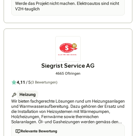
Lösung, die genau auf seine Bedürfnisse zugeschnitten ist –
Werde das Projekt nicht machen. Elektroautos sind nicht
schnell und unkompliziert. Jeder Kunde erhält bei uns seinen
V2H-tauglich
persönlichen Berater, anstatt über eine unpersönliche Hotline
betreut zu werden.
Siegrist Service AG
4665 Oftringen
4,11
/ 5
(3 Bewertungen)
Heizung
Wir bieten fachgerechte Lösungen rund um Heizungsanlagen
und Warmwasseraufbereitung. Dazu gehören der Ersatz und
die Installation von Heizsystemen mit Wärmepumpen,
Holzheizungen, Fernwärme sowie thermischen
Solaranlagen. Öl- und Gasheizungen werden gemäss den
gesetzlichen Möglichkeiten ebenfalls installiert.Auch den
Relevante Bewertung
Ersatz von Warmwasserboilern führen wir durch,