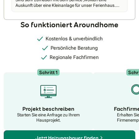
schweizerischen Energieziele bei. Kundenorientierung, beste
Auskunft über eine Kleinanlage für unser Ferienhaus.
Preis-Leistungs-Verhältnisse und eine strukturierte
Werden uns melden, wenn es um unsere Heizung in
Arbeitsweise machen Smart Solar Systems GmbH zu einem
Riehen geht. Mit freundlichen Grüssen F. Hammann
verlässlichen Partner für Sanierungen und technologische
So funktioniert Aroundhome
Innovationen im Gebäudebereich.
Kostenlos & unverbindlich
Persönliche Beratung
Regionale Fachfirmen
Schritt 1
Schri
N
Projekt beschreiben
Fachfirm
Starten Sie eine Anfrage zu Ihrem
Erhalten Si
Hausprojekt.
Firmenempf
Jetzt Heizungsbauer finden