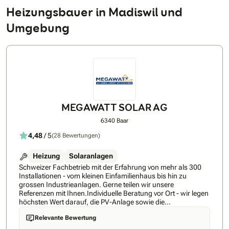
Heizungsbauer in Madiswil und
Umgebung
MEGAWATT SOLAR AG
6340 Baar
4,48
/ 5
(28 Bewertungen)
Heizung
Solaranlagen
Schweizer Fachbetrieb mit der Erfahrung von mehr als 300
Installationen - vom kleinen Einfamilienhaus bis hin zu
grossen Industrieanlagen. Gerne teilen wir unsere
Referenzen mit Ihnen.Individuelle Beratung vor Ort - wir legen
höchsten Wert darauf, die PV-Anlage sowie die
Wärmepumpe genau auf Ihre Bedürfnisse sowie auf die
Relevante Bewertung
Gegebenheiten Vor-Ort anzupassen, damit die Qualität der
Installation optimal ist.Schnelle Umsetzung: Wir können die