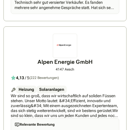
Technisch sehr gut versierter Verkäufer. Es fanden
Anlage innerhalb von 10-12 Wochen installieren.Qualität: Wir
mehrere sehr angenehme Gespräche statt. Hat sich sehr
geben Ihnen eine Montagegarantie von 10 Jahren als
viel Mühe gegeben und auf Spezial-Anforderungen sofort
Qualitätsversprechen. Zudem sind wir selbstverständlich
mit umfassenden und kompetenten Informationen
Mitglied bei Swissolar sowie Elite Partner bei Huawei
reagiert. Ich habe deshalb mit Megawatt den Vertrag
Schweiz.Komponenten: Wir nutzen ausschliesslich
abgeschlossen.
Komponenten, die zu unserem Qualitätsversprechen passen.
In unserem Standardsortiment befinden sich asiatische
sowie europäische Produkte, sodass wir Ihre Wünsche auf
jeden Fall erfüllen können.
Alpen Energie GmbH
4147 Aesch
4,13
/ 5
(222 Bewertungen)
Heizung
Solaranlagen
Wir sind so groß, dass wir wirtschaftlich auf soliden Füssen
stehen. Unser Motto lautet: &#34;Effizient, innovativ und
zuverlässig&#34; Mit einem ausgezeichneten Expertenteam,
das sich stetig weiterentwickelt, sind wir bestens gerüstet.Wir
sind so klein, dass wir uns um jeden Kunden und jedes noch
so komplizierte Problem persönlich kümmern können. Wir
Relevante Bewertung
bieten jedem Kunden eine einfache und pragmatische