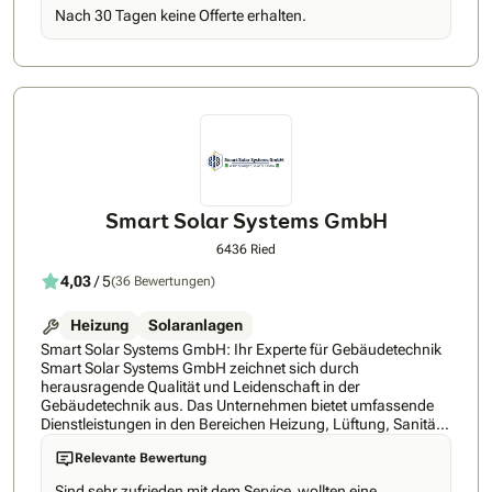
beispielsweise mit modernen Wärmepumpenboilern. Die
Nach 30 Tagen keine Offerte erhalten.
eingesetzten Fabrikate richten sich dabei nach
Kundenwunsch oder nach der technisch sinnvollsten
Lösung.Zusätzlich übernehmen wir Service- und
Wartungsarbeiten, darunter Boilerentkalkungen, die jährliche
Überprüfung von Heizungsanlage und Heizungswasser
sowie das Reparieren oder Ersetzen von defekten Teilen.
Smart Solar Systems GmbH
6436 Ried
4,03
/ 5
(36 Bewertungen)
Heizung
Solaranlagen
Smart Solar Systems GmbH: Ihr Experte für Gebäudetechnik
Smart Solar Systems GmbH zeichnet sich durch
herausragende Qualität und Leidenschaft in der
Gebäudetechnik aus. Das Unternehmen bietet umfassende
Dienstleistungen in den Bereichen Heizung, Lüftung, Sanitär,
Kälte und Planung an. Mit dem Ziel, die Umstellung auf
Relevante Bewertung
erneuerbare Energien zu unterstützen, trägt Smart Solar
Systems GmbH maßgeblich zur Erreichung der
Sind sehr zufrieden mit dem Service ,wollten eine