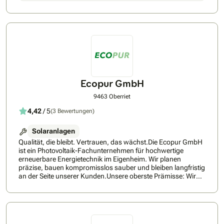
zahlreichen positiven Rückmeldungen widerspiegelt. Durch
die Nutzung nachhaltiger Energielösungen leisten wir
gemeinsam mit Ihnen einen wertvollen Beitrag zur Umwelt.
Ecopur GmbH
9463 Oberriet
4,42
/ 5
(3 Bewertungen)
Solaranlagen
Qualität, die bleibt. Vertrauen, das wächst.Die Ecopur GmbH
ist ein Photovoltaik-Fachunternehmen für hochwertige
erneuerbare Energietechnik im Eigenheim. Wir planen
präzise, bauen kompromisslos sauber und bleiben langfristig
an der Seite unserer Kunden.Unsere oberste Prämisse: Wir
arbeiten so, dass Kunden uns jederzeit
weiterempfehlen!Ecopur steht für ehrliche Beratung, präzise
Planung und kompromisslose Ausführung.Als
professioneller Partner für Solaranlagen in der
Zentralschweiz und Ostschweiz begleiten wir Sie von der