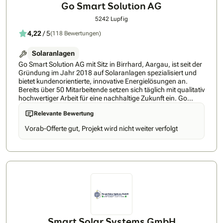
Go Smart Solution AG
5242 Lupfig
4,22
/ 5
(118 Bewertungen)
Solaranlagen
Go Smart Solution AG mit Sitz in Birrhard, Aargau, ist seit der
Gründung im Jahr 2018 auf Solaranlagen spezialisiert und
bietet kundenorientierte, innovative Energielösungen an.
Bereits über 50 Mitarbeitende setzen sich täglich mit qualitativ
hochwertiger Arbeit für eine nachhaltige Zukunft ein. Go
Smart Solution AG plant und baut Solaranlagen von A bis Z
Relevante Bewertung
und alles aus einer Hand. Wir übernehmen die Beratung, den
Verkauf, die Planung (auch für Speicher und Ladestationen
Vorab-Offerte gut, Projekt wird nicht weiter verfolgt
sowie Sicherheitssysteme), die Logistik, den Gerüstbau, den
Bau der Photovoltaikanlage, die gesamte Elektroinstallation
AC/DC bis hin zur Inbetriebnahme. Unsere Kunden können
auch nach der Inbetriebnahme von unseren Service- und
Wartungsangeboten profitieren. Wir verfügen über ein
umfassendes Know-how von Photovoltaikanlagen jeder
Grösse. Ob Indach oder Aufdach, EFH oder MFH, Gewerbe-
oder Industriegebäude, Fassadenlösungen oder Carports –
wir haben bereits zahlreiche Projekte erfolgreich realisiert und
bringen entsprechend viel Erfahrung und Fachkompetenz
mit.Nachhaltigkeit Unser Streben ist es, umweltfreundlichen
Smart Solar Systems GmbH