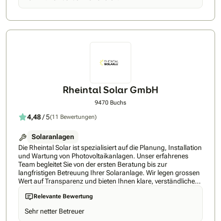
Erfahrung mit Sektorenkopplung, Systemintegrationen und
Lastmanagement sind die Einhaltung von Nomen, Sicherheit
und Brandschutz für uns eine Selbstverständlichkeit.Gerne
stehen wir Ihnen für eine persönliche Besprechung der
Details zur Verfügung und freuen uns auf eine erfolgreiche
Zusammenarbeit.Freundliche GrüsseSynergy
Rheintal Solar GmbH
9470 Buchs
4,48
/ 5
(11 Bewertungen)
Solaranlagen
Die Rheintal Solar ist spezialisiert auf die Planung, Installation
und Wartung von Photovoltaikanlagen. Unser erfahrenes
Team begleitet Sie von der ersten Beratung bis zur
langfristigen Betreuung Ihrer Solaranlage. Wir legen grossen
Wert auf Transparenz und bieten Ihnen klare, verständliche
Angebote ohne versteckte Kosten. Mit einer maximalen
Relevante Bewertung
Wartezeit von nur drei Monaten sorgen wir für eine
termingerechte Inbetriebnahme Ihrer Anlage. Unsere Kunden
Sehr netter Betreuer
schätzen unsere Flexibilität und Professionalität, was sich in