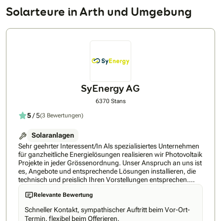
Solarteure in Arth und Umgebung
SyEnergy AG
6370 Stans
5
/ 5
(3 Bewertungen)
Solaranlagen
Sehr geehrter Interessent/In Als spezialisiertes Unternehmen
für ganzheitliche Energielösungen realisieren wir Photovoltaik
Projekte in jeder Grössenordnung. Unser Anspruch an uns ist
es, Angebote und entsprechende Lösungen installieren, die
technisch und preislich Ihren Vorstellungen entsprechen.
Synergy AG als Partner bietet echte Mehrwerte für
Relevante Bewertung
Endkunden, Architekten und Elektro-Planer rund um die
erneuerbaren Energien, ganzheitlich, getreu nach unserer
Schneller Kontakt, sympathischer Auftritt beim Vor-Ort-
Vision Synergie für Energy.Durch unsere langjährige
Termin. flexibel beim Offerieren.