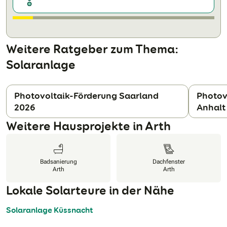
Weitere Ratgeber zum Thema:
Solaranlage
Photovoltaik-Förderung Saarland
Photov
2026
Anhalt
N
Weitere Hausprojekte in Arth
Badsanierung
Dachfenster
Arth
Arth
Lokale Solarteure in der Nähe
Solaranlage Küssnacht