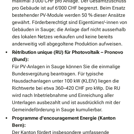
maximal 3'000 CHF pro Anlage. Der Gesamtzuschuss
pro Gebäude ist auf 6'000 CHF begrenzt. Beim Ersatz
bestehender PV‐Module werden 50 % dieser Ansätze
gewährt. Förderberechtigt sind Eigentümer/-innen von
Gebäuden in Sauge; die Anlage darf nicht ausserhalb
des lokalen Netzes verkaufen und keine bereits
anderweitig voll abgegoltene Produktion aufweisen.
Rétribution unique (RU) für Photovoltaik – Pronovo
(Bund):
Für PV‐Anlagen in Sauge können Sie die einmalige
Bundesvergütung beantragen. Für typische
Hausdachanlagen unter 100 kW (KLEIV) liegen die
Richtwerte bei etwa 360–420 CHF pro kWp. Die RU
wird nach Inbetriebnahme und Einreichung aller
Unterlagen ausbezahlt und ist ausdrücklich mit der
Gemeindeförderung in Sauge kumulierbar.
Programme d'encouragement Energie (Kanton
Bern):
Der Kanton fördert insbesondere umfassende