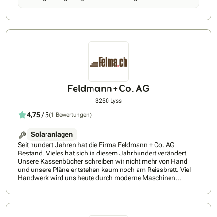
termingetreue Umsetzung. Unsere Kundinnen und Kunden
der Firma
schätzen unsere Fachkompetenz, Zuverlässigkeit und die
persönliche Betreuung während des gesamten Projekts, von
der ersten Beratung bis zur erfolgreichen Inbetriebnahme. Mit
Solion investieren Sie in Exzellenz, die Energie neu definiert,
für eine sichere und nachhaltige Zukunft.
Feldmann+Co. AG
3250 Lyss
4,75
/ 5
(1 Bewertungen)
Solaranlagen
Seit hundert Jahren hat die Firma Feldmann + Co. AG
Bestand. Vieles hat sich in diesem Jahrhundert verändert.
Unsere Kassenbücher schreiben wir nicht mehr von Hand
und unsere Pläne entstehen kaum noch am Reissbrett. Viel
Handwerk wird uns heute durch moderne Maschinen
erleichtert. Durch fortschrittliche Technologien und diverse
Vernetzungsmöglichkeiten denken wir heutzutage weit über
die regionalen Grenzen hinaus.Auch wenn sich vieles in der
vergangenen Zeit verändert hat, so bleibt einiges doch immer