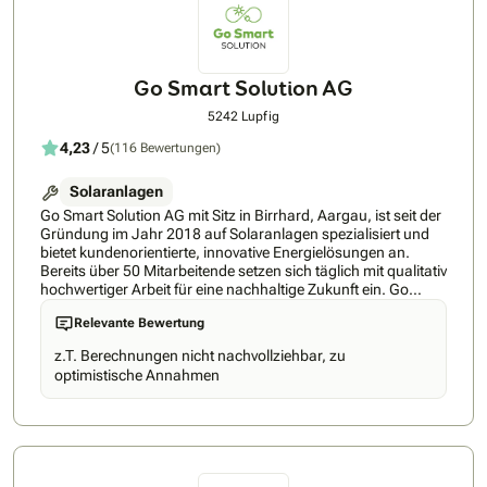
wenn Ihre Anlage läuft. Wenn es um erneuerbare Energie
geht, sind wir Ihr zuverlässiger Partner.
Go Smart Solution AG
5242 Lupfig
4,23
/ 5
(116 Bewertungen)
Solaranlagen
Go Smart Solution AG mit Sitz in Birrhard, Aargau, ist seit der
Gründung im Jahr 2018 auf Solaranlagen spezialisiert und
bietet kundenorientierte, innovative Energielösungen an.
Bereits über 50 Mitarbeitende setzen sich täglich mit qualitativ
hochwertiger Arbeit für eine nachhaltige Zukunft ein. Go
Smart Solution AG plant und baut Solaranlagen von A bis Z
Relevante Bewertung
und alles aus einer Hand. Wir übernehmen die Beratung, den
Verkauf, die Planung (auch für Speicher und Ladestationen
z.T. Berechnungen nicht nachvollziehbar, zu
sowie Sicherheitssysteme), die Logistik, den Gerüstbau, den
optimistische Annahmen
Bau der Photovoltaikanlage, die gesamte Elektroinstallation
AC/DC bis hin zur Inbetriebnahme. Unsere Kunden können
auch nach der Inbetriebnahme von unseren Service- und
Wartungsangeboten profitieren. Wir verfügen über ein
umfassendes Know-how von Photovoltaikanlagen jeder
Grösse. Ob Indach oder Aufdach, EFH oder MFH, Gewerbe-