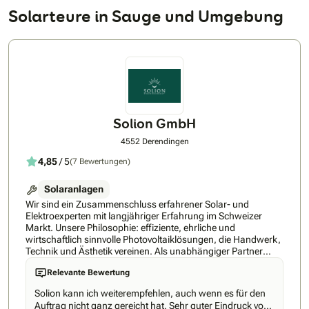
Solarteure in Sauge und Umgebung
Solion GmbH
4552 Derendingen
4,85
/ 5
(7 Bewertungen)
Solaranlagen
Wir sind ein Zusammenschluss erfahrener Solar- und
Elektroexperten mit langjähriger Erfahrung im Schweizer
Markt. Unsere Philosophie: effiziente, ehrliche und
wirtschaftlich sinnvolle Photovoltaiklösungen, die Handwerk,
Technik und Ästhetik vereinen. Als unabhängiger Partner
bieten wir neutrale Beratung und entwickeln nachhaltige
Relevante Bewertung
Energielösungen, die zu Ihren Zielen passen, wirtschaftlich
wie technisch. Wir legen grossen Wert auf klare
Solion kann ich weiterempfehlen, auch wenn es für den
Kommunikation, höchste handwerkliche Präzision und eine
Auftrag nicht ganz gereicht hat. Sehr guter Eindruck von