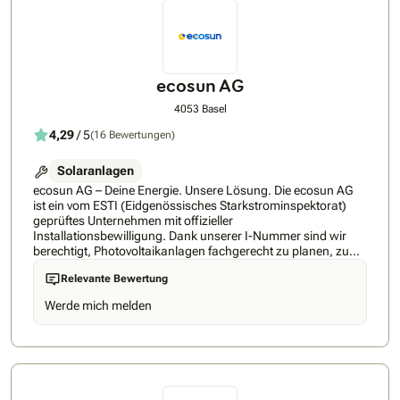
effiziente, zuverlässige und nachhaltige Lösungen für Ihre
Energiebedürfnisse.Vertrauen Sie auf unsere Expertise für
eine erfolgreiche Umsetzung Ihrer Photovoltaikprojekte!
ecosun AG
4053 Basel
4,29
/ 5
(16 Bewertungen)
Solaranlagen
ecosun AG – Deine Energie. Unsere Lösung. Die ecosun AG
ist ein vom ESTI (Eidgenössisches Starkstrominspektorat)
geprüftes Unternehmen mit offizieller
Installationsbewilligung. Dank unserer I-Nummer sind wir
berechtigt, Photovoltaikanlagen fachgerecht zu planen, zu
installieren und in Betrieb zu nehmen. Unser Team besteht
Relevante Bewertung
aus über 30 Fachleuten darunter eigene Dachdecker,
Solateure, Kundenberater und Elektromeister. Wir setzen
Werde mich melden
konsequent auf eigene, geschulte Mitarbeitende, keine
Subunternehmer. So erhalten Sie alles aus einer Hand: vom
Gerüst über die Montage bis hin zur Inbetriebnahme Ihrer PV-
Anlage. Mit über 400 erfolgreich installierten Anlagen
verfügen wir über ein enormes Fachwissen und langjährige
Erfahrung. Bei uns gehen Sie kein Risiko ein: Sie zahlen erst,