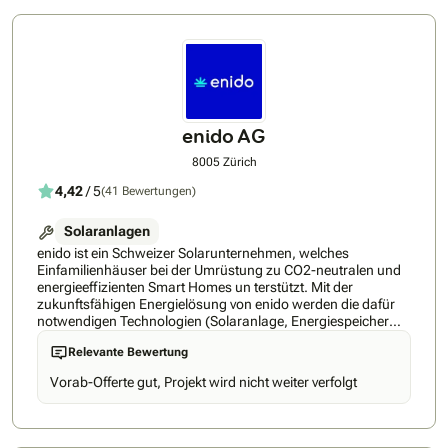
Ansprechpartner sowohl für Privatpersonen als auch für
Gewerbe- und Industriekunden, die auf nachhaltige und
wirtschaftliche Energielösungen setzen.
enido AG
8005 Zürich
4,42
/ 5
(41 Bewertungen)
Solaranlagen
enido ist ein Schweizer Solarunternehmen, welches
Einfamilienhäuser bei der Umrüstung zu CO2-neutralen und
energieeffizienten Smart Homes un terstützt. Mit der
zukunftsfähigen Energielösung von enido werden die dafür
notwendigen Technologien (Solaranlage, Energiespeicher
und Ladeinfrastruktur) aus einer Hand angeboten und mit
Relevante Bewertung
einem intelligenten Energiemanagementsystem verknüpft.
Der enido Energiemanager verknüpft die grossen
Vorab-Offerte gut, Projekt wird nicht weiter verfolgt
Stromverbraucher im Haus mit der Solaranlage und stellt
dadurch die intelligente Optimierung des Eigenverbrauchs
sicher. Wir verbinden traditionelles Handwerk mit der
Technologie von morgen und schaffen somit den Zugang zu