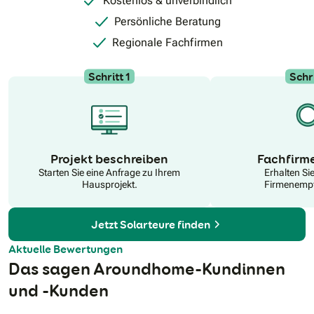
Kostenlos & unverbindlich
Energielösungen.
Persönliche Beratung
Regionale Fachfirmen
Schritt 1
Schri
N
Projekt beschreiben
Fachfirm
Starten Sie eine Anfrage zu Ihrem
Erhalten Si
Hausprojekt.
Firmenempf
Jetzt Solarteure finden
Aktuelle Bewertungen
Das sagen Aroundhome-Kundinnen
und -Kunden