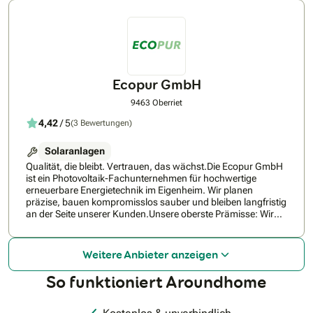
sauberem und günstigem Strom.
Ecopur GmbH
9463 Oberriet
4,42
/ 5
(3 Bewertungen)
Solaranlagen
Qualität, die bleibt. Vertrauen, das wächst.Die Ecopur GmbH
ist ein Photovoltaik-Fachunternehmen für hochwertige
erneuerbare Energietechnik im Eigenheim. Wir planen
präzise, bauen kompromisslos sauber und bleiben langfristig
an der Seite unserer Kunden.Unsere oberste Prämisse: Wir
arbeiten so, dass Kunden uns jederzeit
weiterempfehlen!Ecopur steht für ehrliche Beratung, präzise
Planung und kompromisslose Ausführung.Als
Weitere Anbieter anzeigen
professioneller Partner für Solaranlagen in der
Zentralschweiz und Ostschweiz begleiten wir Sie von der
So funktioniert Aroundhome
Beratung bis zur Installation. Wir planen individuelle
Photovoltaikanlagen für Eigenheime und setzen auf
zuverlässige Qualität, saubere Ausführung und nachhaltige