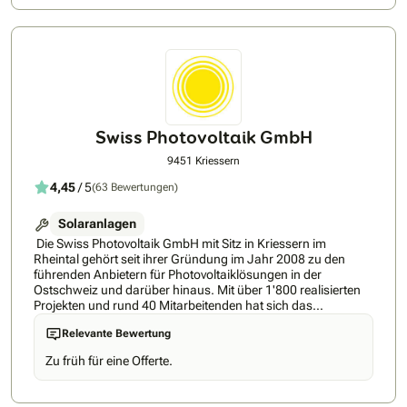
mit umfassenden und kompetenten Informationen
Mitglied bei Swissolar sowie Elite Partner bei Huawei
reagiert. Ich habe deshalb mit Megawatt den Vertrag
Schweiz.Komponenten: Wir nutzen ausschliesslich
abgeschlossen.
Komponenten, die zu unserem Qualitätsversprechen passen.
In unserem Standardsortiment befinden sich asiatische
sowie europäische Produkte, sodass wir Ihre Wünsche auf
jeden Fall erfüllen können.
Swiss Photovoltaik GmbH
9451 Kriessern
4,45
/ 5
(63 Bewertungen)
Solaranlagen
Die Swiss Photovoltaik GmbH mit Sitz in Kriessern im
Rheintal gehört seit ihrer Gründung im Jahr 2008 zu den
führenden Anbietern für Photovoltaiklösungen in der
Ostschweiz und darüber hinaus. Mit über 1'800 realisierten
Projekten und rund 40 Mitarbeitenden hat sich das
Unternehmen als feste Grösse in der Schweizer
Relevante Bewertung
Energiebranche etabliert. Als Generalunternehmer für
schlüsselfertige Photovoltaikanlagen schafft das
Zu früh für eine Offerte.
Unternehmen einen sorglosen Zugang zu erneuerbaren
Energien für seine Kunden. Langjährige Erfahrung und
Know-how in der Branche machen es zu einem kompetenten