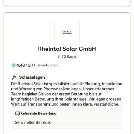
Betrieb von Photovoltaikanlagen wissen wir, wie wichtig die
Qualität der Komponenten und die saubere Installation ist.
Durch den Einsatz hochwertiger Komponenten und
qualifizierter Mitarbeiter, können wir eine lange Lebensdauer
Ihrer Photovoltaikanlage garantieren. Wir realisieren
Solarstromanlagen für jedes Dach: vom kleinen bis hin zur
grossen Anlage. Wir würden uns freuen, auch Ihre
persönliche Energiewende mitgestalten zu dürfen.
Rheintal Solar GmbH
9470 Buchs
4,48
/ 5
(11 Bewertungen)
Solaranlagen
Die Rheintal Solar ist spezialisiert auf die Planung, Installation
und Wartung von Photovoltaikanlagen. Unser erfahrenes
Team begleitet Sie von der ersten Beratung bis zur
langfristigen Betreuung Ihrer Solaranlage. Wir legen grossen
Wert auf Transparenz und bieten Ihnen klare, verständliche
Angebote ohne versteckte Kosten. Mit einer maximalen
Relevante Bewertung
Wartezeit von nur drei Monaten sorgen wir für eine
termingerechte Inbetriebnahme Ihrer Anlage. Unsere Kunden
Sehr netter Betreuer
schätzen unsere Flexibilität und Professionalität, was sich in
zahlreichen positiven Rückmeldungen widerspiegelt. Durch