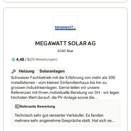
die Nutzung nachhaltiger Energielösungen leisten wir
gemeinsam mit Ihnen einen wertvollen Beitrag zur Umwelt.
MEGAWATT SOLAR AG
6340 Baar
4,48
/ 5
(28 Bewertungen)
Heizung
Solaranlagen
Schweizer Fachbetrieb mit der Erfahrung von mehr als 300
Installationen - vom kleinen Einfamilienhaus bis hin zu
grossen Industrieanlagen. Gerne teilen wir unsere
Referenzen mit Ihnen.Individuelle Beratung vor Ort - wir legen
höchsten Wert darauf, die PV-Anlage sowie die
Wärmepumpe genau auf Ihre Bedürfnisse sowie auf die
Relevante Bewertung
Gegebenheiten Vor-Ort anzupassen, damit die Qualität der
Installation optimal ist.Schnelle Umsetzung: Wir können die
Technisch sehr gut versierter Verkäufer. Es fanden
Anlage innerhalb von 10-12 Wochen installieren.Qualität: Wir
mehrere sehr angenehme Gespräche statt. Hat sich sehr
geben Ihnen eine Montagegarantie von 10 Jahren als
viel Mühe gegeben und auf Spezial-Anforderungen sofort
Qualitätsversprechen. Zudem sind wir selbstverständlich