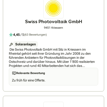
Swiss Photovoltaik GmbH
9451 Kriessern
4,45
/ 5
(63 Bewertungen)
Solaranlagen
Die Swiss Photovoltaik GmbH mit Sitz in Kriessern im
Rheintal gehört seit ihrer Gründung im Jahr 2008 zu den
führenden Anbietern für Photovoltaiklösungen in der
Ostschweiz und darüber hinaus. Mit über 1'800 realisierten
Projekten und rund 40 Mitarbeitenden hat sich das
Unternehmen als feste Grösse in der Schweizer
Relevante Bewertung
Energiebranche etabliert. Als Generalunternehmer für
schlüsselfertige Photovoltaikanlagen schafft das
Zu früh für eine Offerte.
Unternehmen einen sorglosen Zugang zu erneuerbaren
Energien für seine Kunden. Langjährige Erfahrung und
Know-how in der Branche machen es zu einem kompetenten
Ansprechpartner sowohl für Privatpersonen als auch für
Gewerbe- und Industriekunden, die auf nachhaltige und
wirtschaftliche Energielösungen setzen.