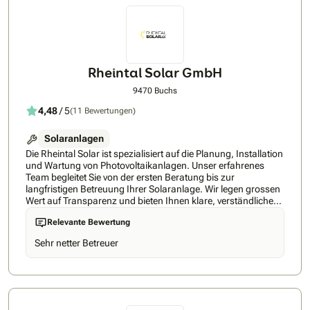
Rheintal Solar GmbH
9470 Buchs
4,48
/ 5
(11 Bewertungen)
Solaranlagen
Die Rheintal Solar ist spezialisiert auf die Planung, Installation
und Wartung von Photovoltaikanlagen. Unser erfahrenes
Team begleitet Sie von der ersten Beratung bis zur
langfristigen Betreuung Ihrer Solaranlage. Wir legen grossen
Wert auf Transparenz und bieten Ihnen klare, verständliche
Angebote ohne versteckte Kosten. Mit einer maximalen
Relevante Bewertung
Wartezeit von nur drei Monaten sorgen wir für eine
termingerechte Inbetriebnahme Ihrer Anlage. Unsere Kunden
Sehr netter Betreuer
schätzen unsere Flexibilität und Professionalität, was sich in
zahlreichen positiven Rückmeldungen widerspiegelt. Durch
die Nutzung nachhaltiger Energielösungen leisten wir
gemeinsam mit Ihnen einen wertvollen Beitrag zur Umwelt.