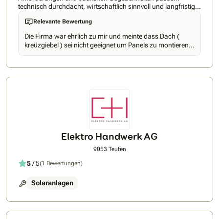
technisch durchdacht, wirtschaftlich sinnvoll und langfristig
zuverlässig. Von der ersten Beratung bis zur Inbetriebnahme
Relevante Bewertung
begleiten wir Sie persönlich. Inklusive Planung, Anmeldung,
Montage, Förderantrag und Elektroarbeiten.
Die Firma war ehrlich zu mir und meinte dass Dach (
kreüzgiebel ) sei nicht geeignet um Panels zu montieren.
Ich bin sehr zufrieden dass mir die Firma Isobau aus
Altstetten eine ehrliche Antwort gegeben hat. M.Liechti,
9100 Herisau
Elektro Handwerk AG
9053 Teufen
5
/ 5
(1 Bewertungen)
Solaranlagen