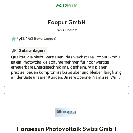
Ecopur GmbH
9463 Oberriet
4,42
/ 5
(3 Bewertungen)
Solaranlagen
Qualität, die bleibt. Vertrauen, das wächst.Die Ecopur GmbH
ist ein Photovoltaik-Fachunternehmen für hochwertige
erneuerbare Energietechnik im Eigenheim. Wir planen
präzise, bauen kompromisslos sauber und bleiben langfristig
an der Seite unserer Kunden.Unsere oberste Prämisse: Wir
arbeiten so, dass Kunden uns jederzeit
weiterempfehlen!Ecopur steht für ehrliche Beratung, präzise
Planung und kompromisslose Ausführung.Als
professioneller Partner für Solaranlagen in der
Zentralschweiz und Ostschweiz begleiten wir Sie von der
Beratung bis zur Installation. Wir planen individuelle
Photovoltaikanlagen für Eigenheime und setzen auf
zuverlässige Qualität, saubere Ausführung und nachhaltige
Energielösungen.
Hansesun Photovoltaik Swiss GmbH