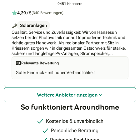
9451 Kriessern
4,29
/ 5
(340 Bewertungen)
Solaranlagen
Qualität, Service und Zuverlässigkeit: Wir von Hansesun
setzen bei der Photovoltaik nur auf topmoderne Technik und
richtig gutes Handwerk. Als regionaler Partner mit Sitz in
Kriessern sorgen wir in der gesamten Ostschweiz für starke,
sichere und langlebige PV-Anlagen, Stromspeicher,
Steuerungen und E‑Auto-Ladestationen. Weil Solarenergie
Relevante Bewertung
kostenlos, umweltschonend und wertvoll ist, schöpfen wir die
volle Kraft der Sonne aus. Wir planen, montieren, installieren,
Guter Eindruck - mit hoher Verbindlichkeit
servicieren und wickeln alle Formalitäten von der Bewilligung
und Förderung bis zum Netzanschluss aus einer Hand ab.
Mit unserer Expertise und Erfahrung als etablierte
Branchenkraft sind wir stets für unsere Kunden da. So sind
Weitere Anbieter anzeigen
wir bei Hansesun Swiss
So funktioniert Aroundhome
Kostenlos & unverbindlich
Persönliche Beratung
Regionale Fachfirmen