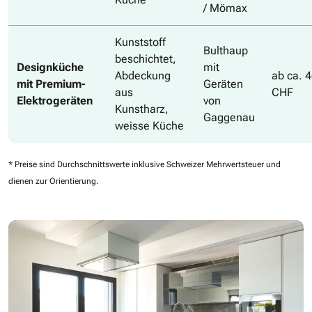
/ Mömax
Kunststoff
Bulthaup
beschichtet,
Designküche
mit
Abdeckung
ab ca. 
mit Premium-
Geräten
aus
CHF
Elektrogeräten
von
Kunstharz,
Gaggenau
weisse Küche
* Preise sind Durchschnittswerte inklusive Schweizer Mehrwertsteuer und
dienen zur Orientierung.