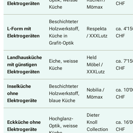
Elektrogeräten
CHF
Küche
Mömax
Beschichteter
L-Form mit
Holzwerkstoff,
Respekta
ca. 4'15
Elektrogeräten
Küche in
/ XXXLutz
CHF
Grafit-Optik
Landhausküche
Held
Eiche, weisse
ca. 7'15
mit günstigen
Möbel /
Küche
CHF
Elektrogeräten
XXXLutz
Inselküche
Beschichteter
Nobilia /
ca. 10'
ohne
Holzwerkstoff,
Mömax
CHF
Elektrogeräte
blaue Küche
Dieter
Hochglanz-
Eckküche ohne
Knoll
ca. 16'
Optik, weisse
Elektrogeräte
Collection
CHF
Küche