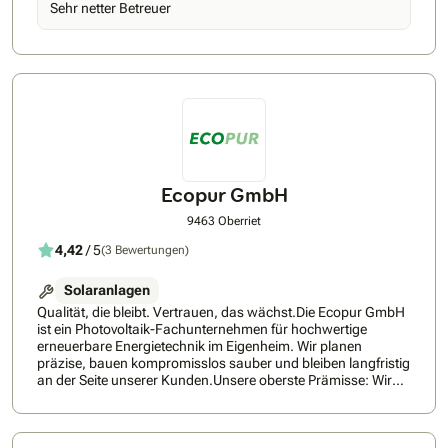
Sehr netter Betreuer
schätzen unsere Flexibilität und Professionalität, was sich in
zahlreichen positiven Rückmeldungen widerspiegelt. Durch
die Nutzung nachhaltiger Energielösungen leisten wir
gemeinsam mit Ihnen einen wertvollen Beitrag zur Umwelt.
Ecopur GmbH
9463 Oberriet
4,42
/ 5
(3 Bewertungen)
Solaranlagen
Qualität, die bleibt. Vertrauen, das wächst.Die Ecopur GmbH
ist ein Photovoltaik-Fachunternehmen für hochwertige
erneuerbare Energietechnik im Eigenheim. Wir planen
präzise, bauen kompromisslos sauber und bleiben langfristig
an der Seite unserer Kunden.Unsere oberste Prämisse: Wir
arbeiten so, dass Kunden uns jederzeit
weiterempfehlen!Ecopur steht für ehrliche Beratung, präzise
Planung und kompromisslose Ausführung.Als