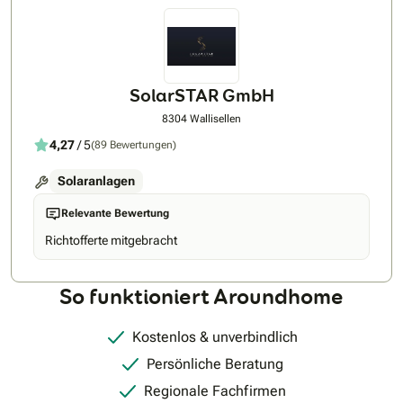
professioneller Partner für Solaranlagen in der
Zentralschweiz und Ostschweiz begleiten wir Sie von der
Beratung bis zur Installation. Wir planen individuelle
Photovoltaikanlagen für Eigenheime und setzen auf
zuverlässige Qualität, saubere Ausführung und nachhaltige
Energielösungen.
SolarSTAR GmbH
8304 Wallisellen
4,27
/ 5
(89 Bewertungen)
Solaranlagen
Relevante Bewertung
Richtofferte mitgebracht
So funktioniert Aroundhome
Kostenlos & unverbindlich
Persönliche Beratung
Regionale Fachfirmen