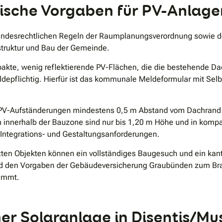
ische Vorgaben für PV-Anlagen
 bundesrechtlichen Regeln der Raumplanungsverordnung sowie 
struktur und Bau der Gemeinde.
te, wenig reflektierende PV-Flächen, die die bestehende Dac
ldepflichtig. Hierfür ist das kommunale Meldeformular mit Sel
 PV-Aufständerungen mindestens 0,5 m Abstand vom Dachrand e
n innerhalb der Bauzone sind nur bis 1,20 m Höhe und in komp
 Integrations- und Gestaltungsanforderungen.
ten Objekten können ein vollständiges Baugesuch und ein kan
d den Vorgaben der Gebäudeversicherung Graubünden zum Bra
timmt.
ner Solaranlage in Disentis/Mu