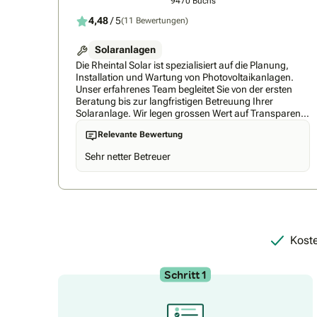
9470 Buchs
4,48
/ 5
(11 Bewertungen)
Solaranlagen
Die Rheintal Solar ist spezialisiert auf die Planung,
Installation und Wartung von Photovoltaikanlagen.
Unser erfahrenes Team begleitet Sie von der ersten
Beratung bis zur langfristigen Betreuung Ihrer
Solaranlage. Wir legen grossen Wert auf Transparenz
und bieten Ihnen klare, verständliche Angebote ohne
Relevante Bewertung
versteckte Kosten. Mit einer maximalen Wartezeit von
nur drei Monaten sorgen wir für eine termingerechte
Sehr netter Betreuer
Inbetriebnahme Ihrer Anlage. Unsere Kunden
schätzen unsere Flexibilität und Professionalität, was
sich in zahlreichen positiven Rückmeldungen
widerspiegelt. Durch die Nutzung nachhaltiger
Energielösungen leisten wir gemeinsam mit Ihnen
einen wertvollen Beitrag zur Umwelt.
Koste
Schritt 1