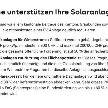
unterstützen Ihre Solaranlag
r sind vor allem kantonale Beiträge des Kantons Graubünden so
 Investitionskosten einer PV-Anlage deutlich reduzieren.
kanlagen für Winterstrom»:
Gefördert werden gebäudegebunde
 CHF pro kWp, mindestens 900 CHF und maximal 200'000 CHF pr
 die gesamte öffentliche Förderung ist auf 50 % der anrechen
anlagen zur Nutzung des Flächenpotentials»:
Dieses Progra
auch deutlich übersteigt und die eine Globalstrahlung von über
dem Winterstrom-Programm für dieselbe Anlage ist ausgeschlo
larexpress):
Für kleinere und mittlere Dachanlagen wird über 
und 30 % der Referenzinvestition abdecken kann. Sehr grosse 
a EnG (Solarexpress) eine Bundesförderung von bis zu 60 % der
ndet wird.