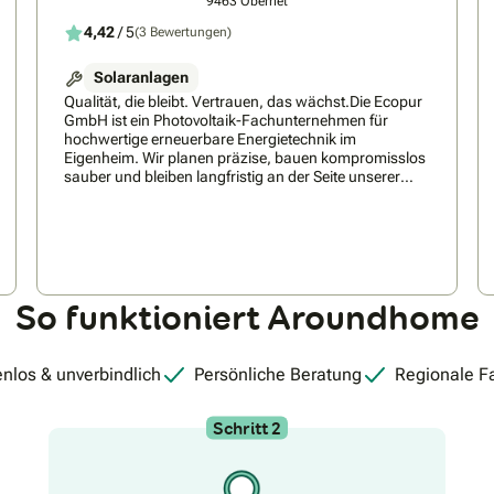
9463 Oberriet
4,42
/ 5
(3 Bewertungen)
Solaranlagen
Qualität, die bleibt. Vertrauen, das wächst.Die Ecopur
GmbH ist ein Photovoltaik-Fachunternehmen für
hochwertige erneuerbare Energietechnik im
Eigenheim. Wir planen präzise, bauen kompromisslos
sauber und bleiben langfristig an der Seite unserer
Kunden.Unsere oberste Prämisse: Wir arbeiten so,
dass Kunden uns jederzeit weiterempfehlen!Ecopur
steht für ehrliche Beratung, präzise Planung und
kompromisslose Ausführung.Als professioneller
Partner für Solaranlagen in der Zentralschweiz und
Ostschweiz begleiten wir Sie von der Beratung bis zur
So funktioniert Aroundhome
Installation. Wir planen individuelle
Photovoltaikanlagen für Eigenheime und setzen auf
zuverlässige Qualität, saubere Ausführung und
nachhaltige Energielösungen.
nlos & unverbindlich
Persönliche Beratung
Regionale F
Schritt 2