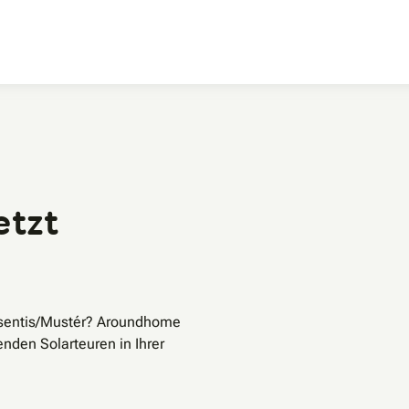
Zum Hauptinhalt
etzt
isentis/Mustér? Aroundhome
enden Solarteuren in Ihrer