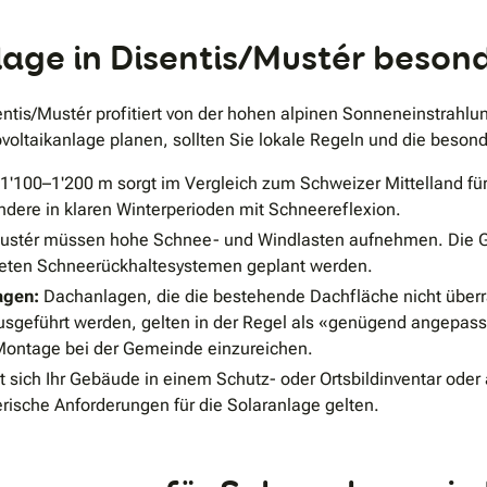
.
nlage in Disentis/Mustér beson
entis/Mustér profitiert von der hohen alpinen Sonneneinstrahl
voltaikanlage planen, sollten Sie lokale Regeln und die beson
1'100–1'200 m sorgt im Vergleich zum Schweizer Mittelland für
ndere in klaren Winterperioden mit Schneereflexion.
Mustér müssen hohe Schnee- und Windlasten aufnehmen. Die G
eten Schneerückhaltesystemen geplant werden.
agen:
Dachanlagen, die die bestehende Dachfläche nicht überr
sgeführt werden, gelten in der Regel als «genügend angepasst»
 Montage bei der Gemeinde einzureichen.
 sich Ihr Gebäude in einem Schutz- oder Ortsbildinventar ode
rische Anforderungen für die Solaranlage gelten.