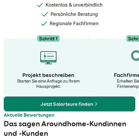
Kostenlos & unverbindlich
Persönliche Beratung
Regionale Fachfirmen
Schritt 1
Schri
N
Projekt beschreiben
Fachfirm
Starten Sie eine Anfrage zu Ihrem
Erhalten Si
Hausprojekt.
Firmenempf
Jetzt Solarteure finden
Aktuelle Bewertungen
Das sagen Aroundhome-Kundinnen
und -Kunden