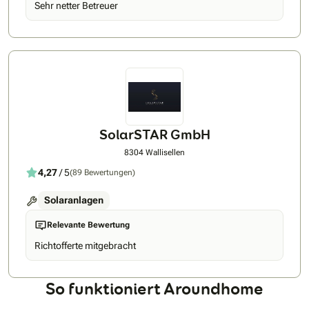
Sehr netter Betreuer
schätzen unsere Flexibilität und Professionalität, was sich in
zahlreichen positiven Rückmeldungen widerspiegelt. Durch
die Nutzung nachhaltiger Energielösungen leisten wir
gemeinsam mit Ihnen einen wertvollen Beitrag zur Umwelt.
SolarSTAR GmbH
8304 Wallisellen
4,27
/ 5
(89 Bewertungen)
Solaranlagen
Relevante Bewertung
Richtofferte mitgebracht
So funktioniert Aroundhome