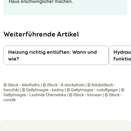
Haus erschwinglicher machen.
Weiterführende Artikel
Heizung richtig entlüften: Wann und
Hydrau
wie?
funktio
N
© iStock - AlexRaths | © iStock - A stockphoto | © AdobeStock -
hanohiki | © GettyImages - kadmy | © GettyImages - rudolfgeiger | ©
GettyImages - Liudmila Chernetska | © iStock - triocean | © iStock -
ronstik