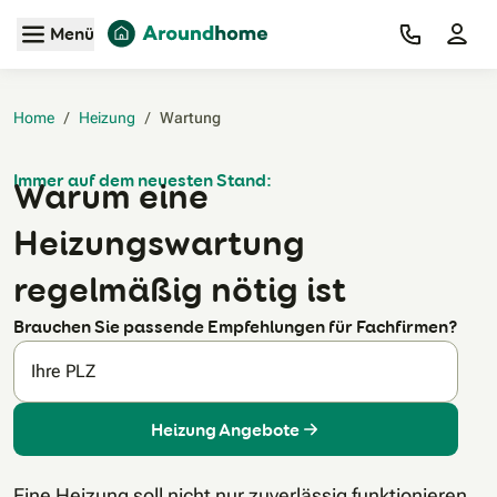
Zum Hauptinhalt
Menü
Home
/
Heizung
/
Wartung‎
Immer auf dem neuesten Stand:
Warum eine
Heizungswartung
regelmäßig nötig ist
Brauchen Sie passende Empfehlungen für Fachfirmen?
Ihre PLZ
Heizung Angebote
Eine Heizung soll nicht nur zuverlässig funktionieren,