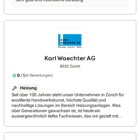
Bosch, Phanasonic, Nibe, Alpha InnotecWir erledigen alle
Arbeiten von der Baueingabe, Fördergesuch bis zur
Inbetriebnahme. Ein Ansprechpartner der alle Handwerker
koordiniert.
Karl Waechter AG
8032 Zürich
0
/ 5
(0 Bewertungen)
Heizung
Seit über 100 Jahren steht unser Unternehmen in Zürich für
exzellente Handwerkskunst, höchste Qualität und
nachhaltige Lösungen im Bereich Heizungsanlagen. Was
über Generationen gewachsen ist, ist heute ein
aussergewöhnlich tiefes Fachwissen, das wir gezielt mit
modernster Technologie verbinden.Wir sind spezialisiert auf
die anspruchsvolle Sanierung bestehender Heizsysteme –
insbesondere in hochwertigen Immobilien und komplexen
Bestandsbauten. Dabei legen wir grossen Wert auf