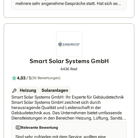
Anlage innerhalb von 10-12 Wochen installieren.Qualität: Wir
mehrere sehr angenehme Gespräche statt. Hat sich sehr
geben Ihnen eine Montagegarantie von 10 Jahren als
viel Mühe gegeben und auf Spezial-Anforderungen sofort
Qualitätsversprechen. Zudem sind wir selbstverständlich
mit umfassenden und kompetenten Informationen
Mitglied bei Swissolar sowie Elite Partner bei Huawei
reagiert. Ich habe deshalb mit Megawatt den Vertrag
Schweiz.Komponenten: Wir nutzen ausschliesslich
abgeschlossen.
Komponenten, die zu unserem Qualitätsversprechen passen.
In unserem Standardsortiment befinden sich asiatische
sowie europäische Produkte, sodass wir Ihre Wünsche auf
jeden Fall erfüllen können.
Smart Solar Systems GmbH
6436 Ried
4,03
/ 5
(36 Bewertungen)
Heizung
Solaranlagen
Smart Solar Systems GmbH: Ihr Experte für Gebäudetechnik
Smart Solar Systems GmbH zeichnet sich durch
herausragende Qualität und Leidenschaft in der
Gebäudetechnik aus. Das Unternehmen bietet umfassende
Dienstleistungen in den Bereichen Heizung, Lüftung, Sanitär,
Kälte und Planung an. Mit dem Ziel, die Umstellung auf
Relevante Bewertung
erneuerbare Energien zu unterstützen, trägt Smart Solar
Systems GmbH maßgeblich zur Erreichung der
Sind sehr zufrieden mit dem Service ,wollten eine