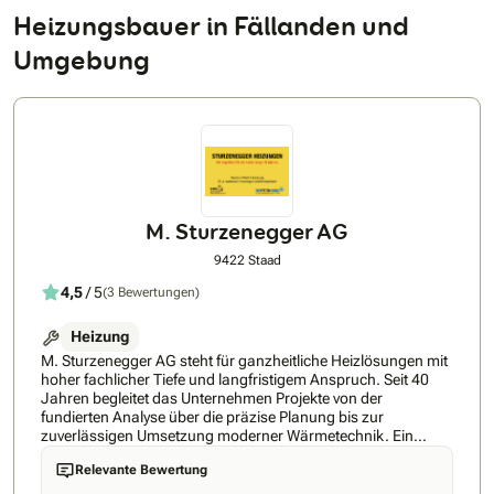
Heizungsbauer in Fällanden und
Umgebung
M. Sturzenegger AG
9422 Staad
4,5
/ 5
(3 Bewertungen)
Heizung
M. Sturzenegger AG steht für ganzheitliche Heizlösungen mit
hoher fachlicher Tiefe und langfristigem Anspruch. Seit 40
Jahren begleitet das Unternehmen Projekte von der
fundierten Analyse über die präzise Planung bis zur
zuverlässigen Umsetzung moderner Wärmetechnik. Ein
besonderer Schwerpunkt liegt auf Wärmepumpensystemen
Relevante Bewertung
und Erdsondenlösungen, die effizient, nachhaltig und auf die
jeweilige Gebäudesituation abgestimmt realisiert werden.