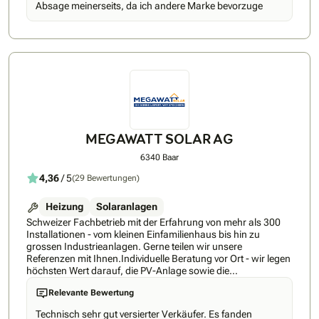
Absage meinerseits, da ich andere Marke bevorzuge
Ergänzend dazu bietet die M. Sturzenegger AG umfassende
Service-, Wartungs- und Reparaturleistungen für bestehende
Anlagen – einschliesslich Öl- und Gasheizungen – und stellt
damit die Betriebssicherheit über den gesamten
Lebenszyklus sicher. Klare Beratung, saubere Ausführung
und ein hoher Qualitätsanspruch prägen jedes Projekt,
unabhängig von Grösse oder Komplexität.
MEGAWATT SOLAR AG
6340 Baar
4,36
/ 5
(29 Bewertungen)
Heizung
Solaranlagen
Schweizer Fachbetrieb mit der Erfahrung von mehr als 300
Installationen - vom kleinen Einfamilienhaus bis hin zu
grossen Industrieanlagen. Gerne teilen wir unsere
Referenzen mit Ihnen.Individuelle Beratung vor Ort - wir legen
höchsten Wert darauf, die PV-Anlage sowie die
Wärmepumpe genau auf Ihre Bedürfnisse sowie auf die
Relevante Bewertung
Gegebenheiten Vor-Ort anzupassen, damit die Qualität der
Installation optimal ist.Schnelle Umsetzung: Wir können die
Technisch sehr gut versierter Verkäufer. Es fanden