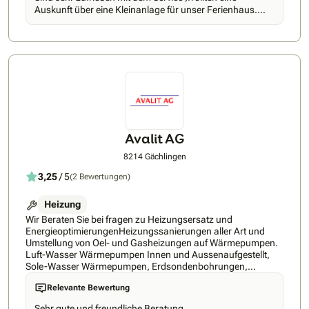
schweizerischen Energieziele bei. Kundenorientierung, beste
Auskunft über eine Kleinanlage für unser Ferienhaus.
Preis-Leistungs-Verhältnisse und eine strukturierte
Werden uns melden, wenn es um unsere Heizung in
Arbeitsweise machen Smart Solar Systems GmbH zu einem
Riehen geht. Mit freundlichen Grüssen F. Hammann
verlässlichen Partner für Sanierungen und technologische
Innovationen im Gebäudebereich.
Avalit AG
8214 Gächlingen
3,25
/ 5
(2 Bewertungen)
Heizung
Wir Beraten Sie bei fragen zu Heizungsersatz und
EnergieoptimierungenHeizungssanierungen aller Art und
Umstellung von Oel- und Gasheizungen auf Wärmepumpen.
Luft-Wasser Wärmepumpen Innen und Aussenaufgestellt,
Sole-Wasser Wärmepumpen, Erdsondenbohrungen,
inklusive allen Nebenarbeiten wie :Elektriker, Sanitär, Isoleur,
Relevante Bewertung
Öl- Tankdemontage, Baumeisterarbeiten, Kernbohrungen,
Grab arbeiten, usw.Viessmann, Elco, Striega Therm, Ovum,
Sehr gute und freundliche Beratung