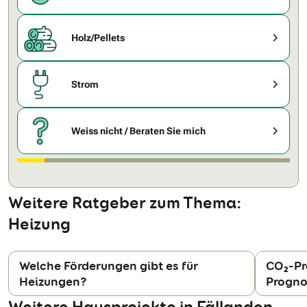
Holz/Pellets
Strom
Weiss nicht / Beraten Sie mich
Weitere Ratgeber zum Thema:
Heizung
Welche Förderungen gibt es für
CO₂-Pr
Heizungen?
Progno
N
Weitere Hausprojekte in Fällanden