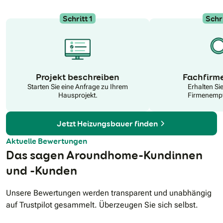
nutzen Sie Ihren selbstproduzierten Strom direkt für die
Wärmeerzeugung, was Ihre Betriebskosten minimiert und
Schritt 1
Schri
den Eigenverbrauch optimiert. Vertrauen Sie auf unsere
Expertise für ein rundum sorgloses und zukunftssicheres
Zuhause. Weiterhin kümmern wir uns um E-Ladestationen
für Ihre Mobilität und vertreiben die Zukunftstechnologie
moderner Langzeit-Wasserstoffspeichersysteme. Mit uns
setzen Sie auf ein komplett vernetztes Energiesystem, das Sie
N
das ganze Jahr über sicher, unabhängig und emissionsfrei
Projekt beschreiben
Fachfirm
versorgt.
Starten Sie eine Anfrage zu Ihrem
Erhalten Si
Hausprojekt.
Firmenempf
Jetzt Heizungsbauer finden
Aktuelle Bewertungen
Das sagen Aroundhome-Kundinnen
und -Kunden
Unsere Bewertungen werden transparent und unabhängig
auf Trustpilot gesammelt. Überzeugen Sie sich selbst.