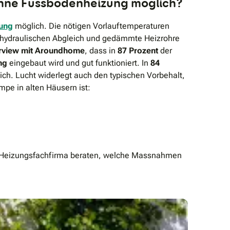
ohne Fussbodenheizung möglich?
ung
möglich. Die nötigen Vorlauftemperaturen
en hydraulischen Abgleich und gedämmte Heizrohre
erview mit Aroundhome
, dass in
87 Prozent
der
ng
eingebaut wird und gut funktioniert. In
84
lich. Lucht widerlegt auch den typischen Vorbehalt,
e in alten Häusern ist:
wir Probleme beim Laden des Consent-Managers
nem Werbeblocker blockiert. Bitte überprüfen Sie
 Heizungsfachfirma beraten, welche Massnahmen