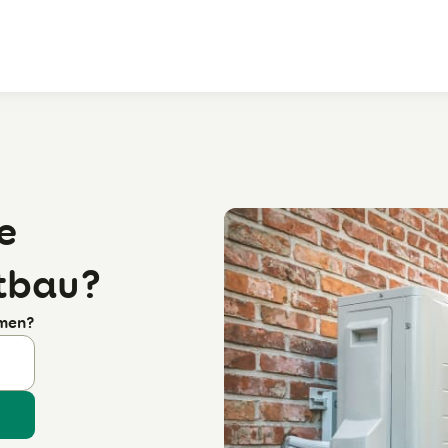
Zum Hauptinhalt
e
tbau?
rmen?