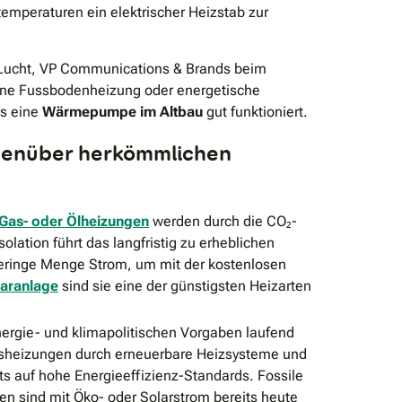
peraturen ein elektrischer Heizstab zur
d Lucht, VP Communications & Brands beim
eine Fussbodenheizung oder energetische
ss eine
Wärmepumpe im Altbau
gut funktioniert.
genüber herkömmlichen
Gas- oder Ölheizungen
werden durch die CO₂-
lation führt das langfristig zu erheblichen
ringe Menge Strom, um mit der kostenlosen
laranlage
sind sie eine der günstigsten Heizarten
nergie- und klimapolitischen Vorgaben laufend
Gasheizungen durch erneuerbare Heizsysteme und
 auf hohe Energieeffizienz-Standards. Fossile
n sind mit Öko- oder Solarstrom bereits heute