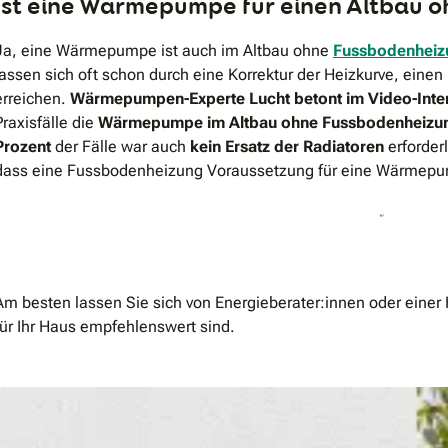
Ist eine Wärmepumpe für einen Altbau 
Ja, eine Wärmepumpe ist auch im Altbau ohne
Fussbodenheiz
lassen sich oft schon durch eine Korrektur der Heizkurve, ein
erreichen.
Wärmepumpen-Experte Lucht betont im Video-Int
Praxisfälle die
Wärmepumpe im Altbau ohne Fussbodenheizu
Prozent
der Fälle war auch
kein Ersatz der Radiatoren
erforder
dass eine Fussbodenheizung Voraussetzung für eine Wärmepump
Dieser externe Inhalt kann nicht angezeigt werden, da 
haben. Möglicherweise wird er von Ihrem Browser oder ei
Ihre Einstellungen.
Am besten lassen Sie sich von
Energieberater:innen
oder einer
für Ihr Haus empfehlenswert sind.