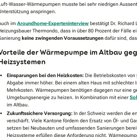
Luft-Wasser-Wärmepumpen musste bei sehr niedrigen Aussentem
Unterstützung anspringen.
Auch im
Aroundhome-Experteninterview
bestätigt Dr. Richar
Heizungsbauer Thermondo, dass in über 80 Prozent der Fälle 
Sanierung
keine zwingenden Voraussetzungen
dafür sind, da
Vorteile der Wärmepumpe im Altbau ge
Heizsystemen
Einsparungen bei den Heizkosten:
Die Betriebskosten von
Abgabe immer höher. Bei einem alten Haus mit schlechter Iso
Mehrkosten. Wärmepumpen benötigen dagegen nur eine ge
Umgebungsenergie zu heizen. In Kombination mit einer
So
im Altbau.
Zukunftssichere Versorgung:
In der Schweiz werden die e
verschärft. Viele Kantone fördern den Ersatz von Öl- und 
setzen bei Neubauten und umfassenden Sanierungen bereits
Heizsysteme erfüllen diese Anforderung nicht. Wärmepumpe