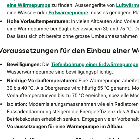
eine Wärmepumpe
zu finden. Aussengeräte von
Luftwär
eine Wasser- oder
Erdwärmepumpe
muss es genügend Plat
Hohe Vorlauftemperaturen:
In vielen Altbauten sind Vorla
eine Wärmepumpe benötigt aber zwischen 30 und 75 °C. Da
Das lässt sich oft bereits ohne grosse Umbaumassnahmen r
Voraussetzungen für den Einbau einer
Bewilligungen:
Die
Tiefenbohrung einer Erdwärmepumpe
Wasserwärmepumpe sind bewilligungspflichtig.
Niedrige Vorlauftemperaturen:
Eine Wärmepumpe arbeitet a
30 bis 40 °C. Als Obergrenze wird häufig 55 °C genannt.
Vorlauftemperatur von bis zu 75 °C erreichen, spezielle Mo
Isolation
:
Modernisierungsmassnahmen wie ein Radiatoren
Fassadendämmung
steigern die Energieeffizienz des Altb
Betriebskosten erheblich senken. Entgegen vieler Vorbehal
Voraussetzungen für eine Wärmepumpe im Altbau
.