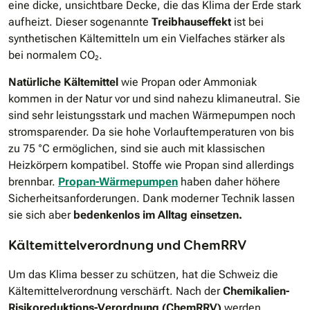
eine dicke, unsichtbare Decke, die das Klima der Erde stark
aufheizt. Dieser sogenannte
Treibhauseffekt
ist bei
synthetischen Kältemitteln um ein Vielfaches stärker als
bei normalem CO₂.
Natürliche Kältemittel
wie Propan oder Ammoniak
kommen in der Natur vor und sind nahezu klimaneutral. Sie
sind sehr leistungsstark und machen Wärmepumpen noch
stromsparender. Da sie hohe Vorlauftemperaturen von bis
zu 75 °C ermöglichen, sind sie auch mit klassischen
Heizkörpern kompatibel. Stoffe wie Propan sind allerdings
brennbar.
Propan-Wärmepumpen
haben daher höhere
Sicherheitsanforderungen. Dank moderner Technik lassen
sie sich aber
bedenkenlos im Alltag einsetzen.
Kältemittelverordnung und ChemRRV
Um das Klima besser zu schützen, hat die Schweiz die
Kältemittelverordnung verschärft. Nach der
Chemikalien-
Risikoreduktions-Verordnung (ChemRRV)
werden