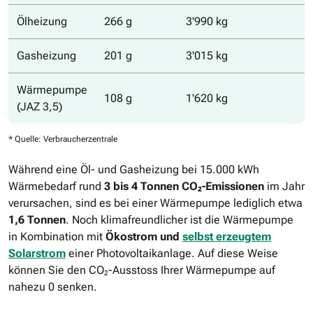
Ölheizung
266 g
3'990 kg
Gasheizung
201 g
3'015 kg
Wärmepumpe
108 g
1'620 kg
(JAZ 3,5)
* Quelle: Verbraucherzentrale
Während eine Öl- und Gasheizung bei 15.000 kWh
Wärmebedarf rund
3 bis 4 Tonnen CO₂-Emissionen
im Jahr
verursachen, sind es bei einer Wärmepumpe lediglich etwa
1,6 Tonnen
. Noch klimafreundlicher ist die Wärmepumpe
in Kombination mit
Ökostrom und
selbst erzeugtem
Solarstrom
einer Photovoltaikanlage. Auf diese Weise
können Sie den CO₂-Ausstoss Ihrer Wärmepumpe auf
nahezu 0 senken.