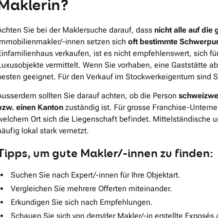
Maklerin?
Achten Sie bei der Maklersuche darauf, dass
nicht alle auf die
Immobilienmakler/-innen setzen sich
oft bestimmte Schwerpu
Einfamilienhaus verkaufen, ist es nicht empfehlenswert, sich fü
Luxusobjekte vermittelt. Wenn Sie vorhaben, eine Gaststätte ab
besten geeignet. Für den Verkauf im Stockwerkeigentum sind Sie
Ausserdem sollten Sie darauf achten, ob die Person
schweizwe
bzw. einen Kanton
zuständig ist. Für grosse Franchise-Unterneh
welchem Ort sich die Liegenschaft befindet. Mittelständische
häufig lokal stark vernetzt.
Tipps, um gute Makler/-innen zu finden:
Suchen Sie nach Expert/-innen für Ihre Objektart.
Vergleichen Sie mehrere Offerten miteinander.
Erkundigen Sie sich nach Empfehlungen.
Schauen Sie sich von dem/der Makler/-in erstellte Exposés 