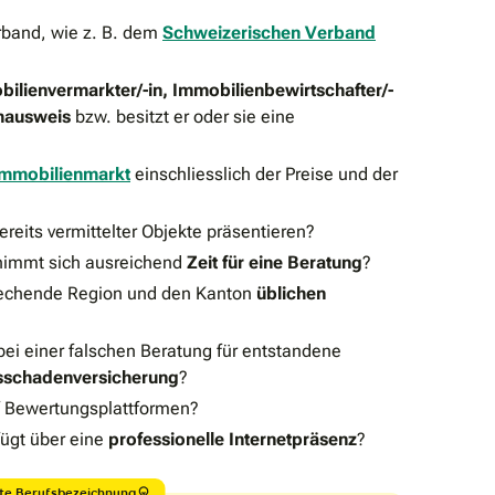
erband, wie z. B. dem
Schweizerischen Verband
bilienvermarkter/-in,
Immobilienbewirtschafter/-
hausweis
bzw. besitzt er oder sie eine
Immobilienmarkt
einschliesslich der Preise und der
ereits vermittelter Objekte präsentieren?
 nimmt sich ausreichend
Zeit für eine Beratung
?
prechende Region und den Kanton
üblichen
 bei einer falschen Beratung für entstandene
nsschadenversicherung
?
 Bewertungsplattformen?
fügt über eine
professionelle Internetpräsenz
?
zte Berufsbezeichnung