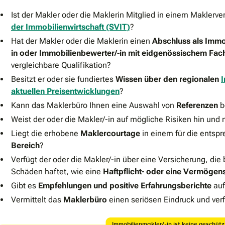
Ist der Makler oder die Maklerin Mitglied in einem Maklerv
der Immobilienwirtschaft (SVIT)
?
Hat der Makler oder die Maklerin einen
Abschluss als Immo
in oder Immobilienbewerter/-in
mit eidgenössischem Fac
vergleichbare Qualifikation?
Besitzt er oder sie fundiertes
Wissen über den regionalen
aktuellen Preisentwicklungen
?
Kann das Maklerbüro Ihnen eine Auswahl von
Referenzen
b
Weist der oder die Makler/-in auf mögliche Risiken hin und
Liegt die erhobene
Maklercourtage
in einem für die ents
Bereich
?
Verfügt der oder die Makler/-in über eine Versicherung, die
Schäden haftet, wie eine
Haftpflicht- oder eine Vermöge
Gibt es
Empfehlungen und positive Erfahrungsberichte
auf
Vermittelt das
Maklerbüro
einen seriösen Eindruck und ver
Immobilienmakler/-in ist keine geschüt